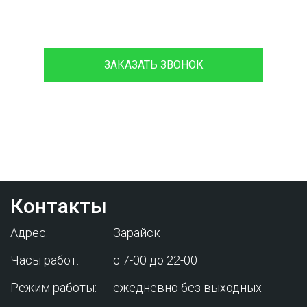
8 (933)399-44-85
ЗАКАЗАТЬ ЗВОНОК
Проконсультируйтесь с нашим
менеджером - это бесплатно и избавит
вас от лишних затрат!
Контакты
Адрес:
Зарайск
Часы работ:
с 7-00 до 22-00
Режим работы:
ежедневно без выходных