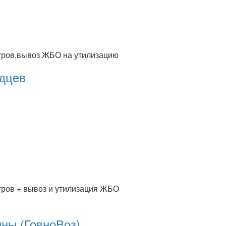
етров,вывоз ЖБО на утилизацию
дцев
тров + вывоз и утилизация ЖБО
ны (ГовноВоз)