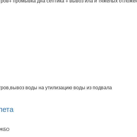
тров+ промывка дна септика + вывоз ила и тяжелых отложен
тров,вывоз воды на утилизацию воды из подвала
лета
я ЖБО