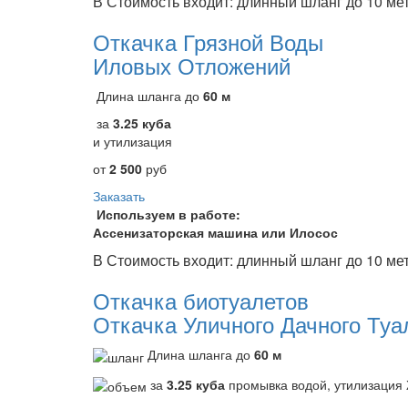
В Стоимость входит: длинный шланг до 10 ме
Откачка Грязной Воды
Иловых Отложений
Длина шланга до
60 м
за
3.25 куба
и утилизация
от
2 500
руб
Заказать
Используем в работе:
Ассенизаторская машина или Илосос
В Стоимость входит: длинный шланг до 10 ме
Откачка биотуалетов
Откачка Уличного Дачного Туа
Длина шланга до
60 м
за
3.25 куба
промывка водой, утилизаци