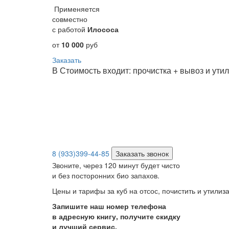
Применяется
совместно
с работой
Илососа
от
10 000
руб
Заказать
В Стоимость входит: прочистка + вывоз и ут
8 (933)399-44-85
Заказать звонок
Звоните, через 120 минут будет чисто
и без посторонних био запахов.
Цены и тарифы за куб на отсос, почистить и утил
Запишите наш номер телефона
в адресную книгу, получите скидку
и лучший сервис.