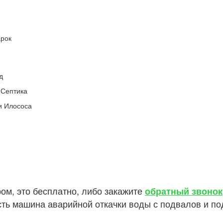
арок
д
 Септика
и Илососа
ом, это бесплатно, либо закажите
обратный звонок
 есть машина аварийной откачки воды с подвалов и п