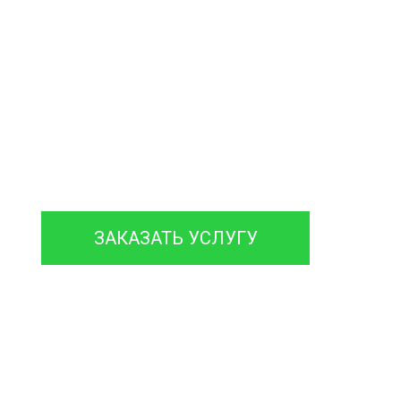
алеты
Чистим колодцы и трубы
чка Ила ЖБО
зации на Даче
онтируем септики различных марок
гарантией на работы до 12 месяцев.
ЗАКАЗАТЬ УСЛУГУ
120 мин
120 мин
еднее время на
Время доставки
бслуживание и
Ассенизаторской