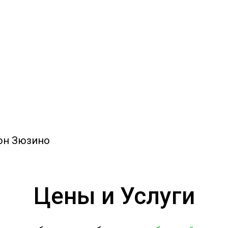
сточных вод
р
он Зюзино
Цены и Услуги