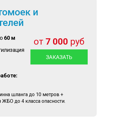
томоек и
телей
до
60 м
от
7 000
руб
тилизация
ЗАКАЗАТЬ
работе:
линна шланга до 10 метров +
 ЖБО до 4 класса опасности.