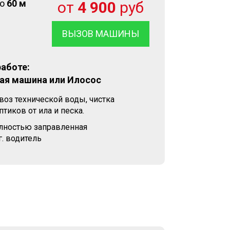
до
60 м
от
4 900
руб
ВЫЗОВ МАШИНЫ
работе:
ая машина или Илосос
воз технической воды, чистка
тиков от ила и песка.
олностью заправленная
. водитель