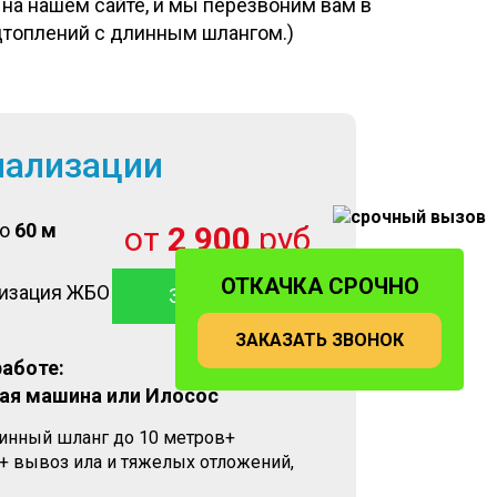
на нашем сайте, и мы перезвоним вам в
одтоплений с длинным шлангом.)
нализации
до
60 м
от
2 900
руб
ОТКАЧКА СРОЧНО
лизация ЖБО
ЗАКАЗАТЬ
ЗАКАЗАТЬ ЗВОНОК
работе:
ая машина или Илосос
линный шланг до 10 метров+
+ вывоз ила и тяжелых отложений,