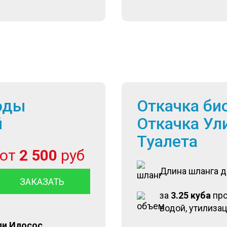
оды
Откачка би
й
Откачка Ул
Туалета
от
2 500
руб
Длина шланга 
ЗАКАЗАТЬ
за
3.25 куба
пр
водой, утилиза
ли Илосос