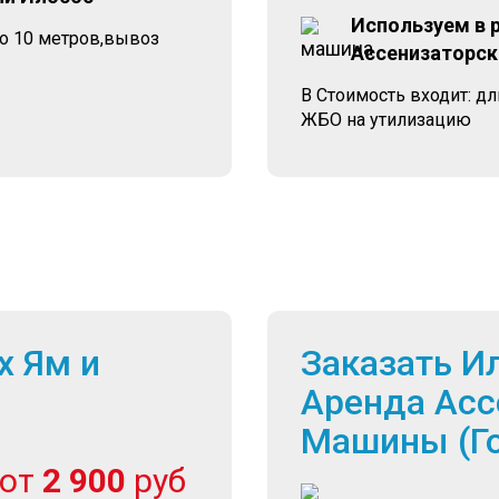
Используем в 
до 10 метров,вывоз
Ассенизаторск
В Стоимость входит: д
ЖБО на утилизацию
х Ям и
Заказать И
Аренда Асс
Машины (Г
от
2 900
руб