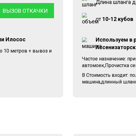
Длина шланга 
ВЫЗОВ ОТКАЧКИ
от
10-12 кубов
ли Илосос
Используем в 
Ассенизаторск
о 10 метров + вывоз и
Частое назначение: при
автомоек,Прочистка сеп
В Стоимость входит: п
машина,длинный шланг