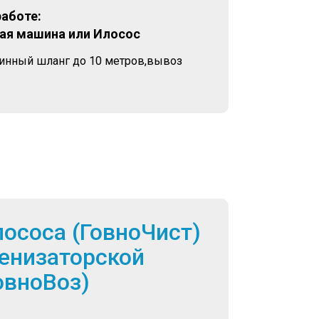
работе:
ая машина или Илосос
линный шланг до 10 метров,вывоз
лососа (ГовноЧист)
енизаторской
овноВоз)