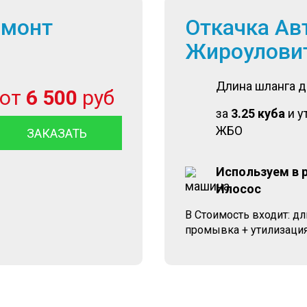
емонт
Откачка Ав
Жироулови
Длина шланга 
от
6 500
руб
за
3.25 куба
и у
ЖБО
ЗАКАЗАТЬ
Используем в 
Илосос
В Стоимость входит: д
промывка + утилизация