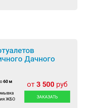
отуалетов
ичного Дачного
до
60 м
от
3 500
руб
омывка
ЗАКАЗАТЬ
ция ЖБО