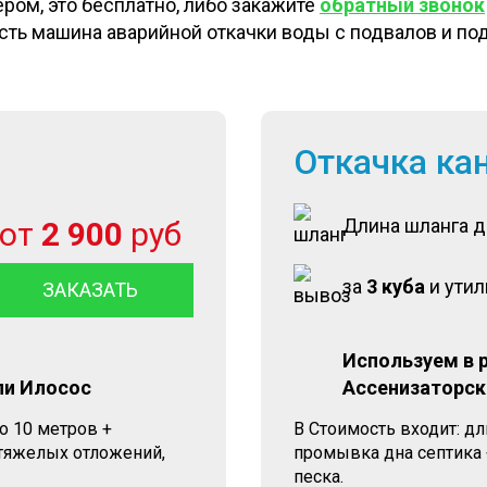
ом, это бесплатно, либо закажите
обратный звонок
 есть машина аварийной откачки воды с подвалов и п
Откачка ка
Длина шланга 
от
2 900
руб
за
3 куба
и ути
ЗАКАЗАТЬ
Используем в 
ли Илосос
Ассенизаторск
о 10 метров +
В Стоимость входит: д
 тяжелых отложений,
промывка дна септика 
песка.