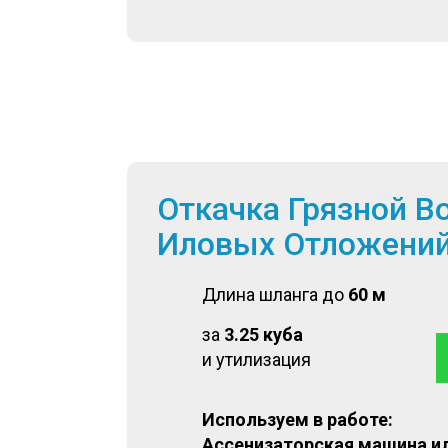
Откачка Грязной В
Иловых Отложени
Длина шланга до
60 м
за
3.25 куба
и утилизация
Используем в работе:
Ассенизаторская машина и