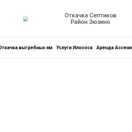
Откачка Септиков
Район Зюзино
Откачка выгребных ям
Услуги Илососа
Аренда Ассени
Откачи
Септики и Выгребные ямы