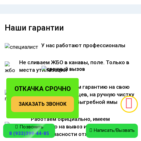
Наши гарантии
У нас работают профессионалы
Не сливаем ЖБО в канавы, поле. Только в
места утилизации
Мы предоставляем гарантию на свою
ОТКАЧКА СРОЧНО
работу до 12 месяцев, на ручную чистку
Канализации или Выгребной ямы
ЗАКАЗАТЬ ЗВОНОК
Работаем официально, имеем
лицензию на вывоз и утилизацию до 4
Позвонить
Написать/Вызвать
8 (933)399-44-85
класса опасности отходов