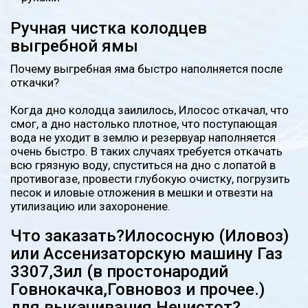
Ручная чистка колодцев
выгребной ямы
Почему выгребная яма быстро наполняется после
откачки?
Когда дно колодца заилилось, Илосос откачал, что
смог, а дно настолько плотное, что поступающая
вода не уходит в землю и резервуар наполняется
очень быстро. В таких случаях требуется откачать
всю грязную воду, спуститься на дно с лопатой в
противогазе, провести глубокую очистку, погрузить
песок и иловые отложения в мешки и отвезти на
утилизацию или захоронение.
Что заказать?Илососную (Иловоз)
или Ассенизаторскую машину Газ
3307,Зил (в простонародий
Говнокачка,Говновоз и прочее.)
для выкачивания Нечистот?