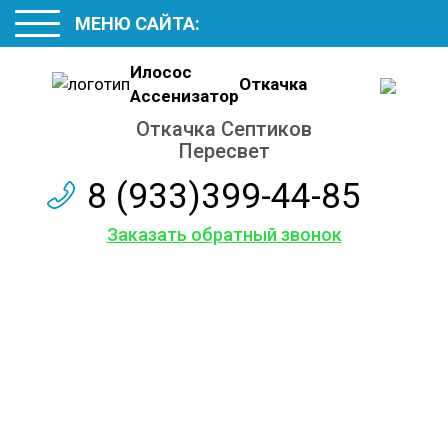
МЕНЮ САЙТА:
Илосос
Откачка
Ассенизатор
Откачка Септиков
Пересвет
8 (933)399-44-85
Заказать обратный звонок
Откачиваем в Пересвете
Септики и Выгребные ямы
Грунтовые воды из подвала
Деревянные Туалеты БиоТуалеты