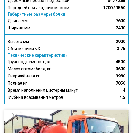
Дорожный просвет под балкой
347 / 265
Передней оси / задним мостом
1700 / 1560
Габаритные размеры бочки
Длина мм
7600
Ширина мм
2400
Высота мм
2900
Объем бочки м3
3.25
Технические характеристики
Грузоподъемность, кг
4500
Масса автомобиля, кг
3600
Снаряжённая кг
3980
Полная кг
7850
Время наполнения цистерны минут
4
Глубина всасывания метров
4.5