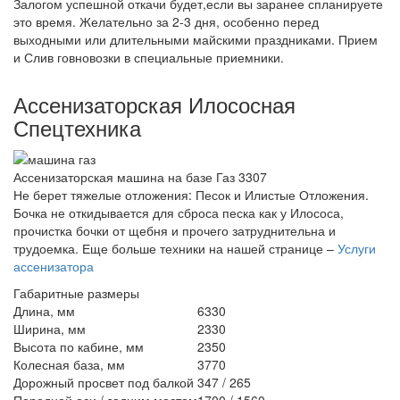
Залогом успешной откачи будет,если вы заранее спланируете
это время. Желательно за 2-3 дня, особенно перед
выходными или длительными майскими праздниками. Прием
и Слив говновозки в специальные приемники.
Ассенизаторская Илососная
Спецтехника
Ассенизаторская машина на базе Газ 3307
Не берет тяжелые отложения: Песок и Илистые Отложения.
Бочка не откидывается для сброса песка как у Илососа,
прочистка бочки от щебня и прочего затруднительна и
трудоемка. Еще больше техники на нашей странице –
Услуги
ассенизатора
Габаритные размеры
Длина, мм
6330
Ширина, мм
2330
Высота по кабине, мм
2350
Колесная база, мм
3770
Дорожный просвет под балкой
347 / 265
Передней оси / задним мостом
1700 / 1560