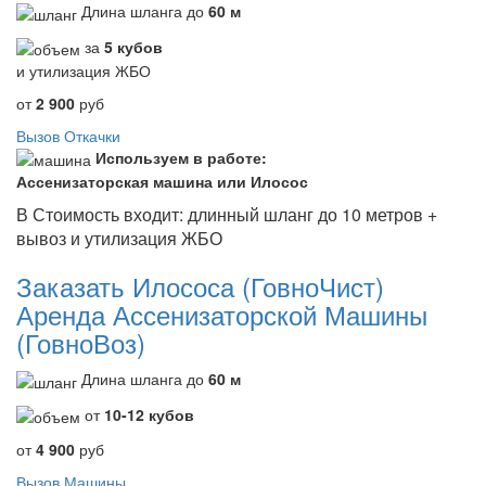
Длина шланга до
60 м
за
5 кубов
и утилизация ЖБО
от
2 900
руб
Вызов Откачки
Используем в работе:
Ассенизаторская машина или Илосос
В Стоимость входит: длинный шланг до 10 метров +
вывоз и утилизация ЖБО
Заказать Илососа (ГовноЧист)
Аренда Ассенизаторской Машины
(ГовноВоз)
Длина шланга до
60 м
от
10-12 кубов
от
4 900
руб
Вызов Машины