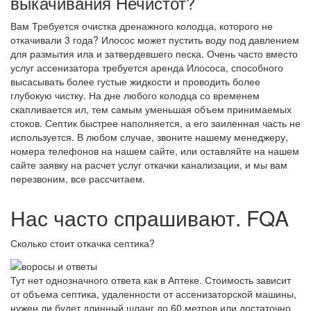
выкачивания Нечистот?
Вам Требуется очистка дренажного колодца, которого не
откачивали 3 года? Илосос может пустить воду под давлением
для размытия ила и затвердевшего песка. Очень часто вместо
услуг ассенизатора требуется аренда Илососа, способного
высасывать более густые жидкости и проводить более
глубокую чистку. На дне любого колодца со временем
скапливается ил, тем самым уменьшая объем принимаемых
стоков. Септик быстрее наполняется, а его заиленная часть не
используется. В любом случае, звоните нашему менеджеру,
номера телефонов на нашем сайте, или оставляйте на нашем
сайте заявку на расчет услуг откачки канализации, и мы вам
перезвоним, все рассчитаем.
Нас часто спрашивают. FQA
Сколько стоит откачка септика?
Тут нет однозначного ответа как в Аптеке. Стоимость зависит
от объема септика, удаленности от ассенизаторской машины,
нужен ли будет длинный шланг до 60 метров или достаточно