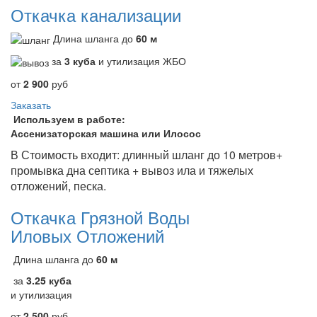
Откачка канализации
Длина шланга до
60 м
за
3 куба
и утилизация ЖБО
от
2 900
руб
Заказать
Используем в работе:
Ассенизаторская машина или Илосос
В Стоимость входит: длинный шланг до 10 метров+
промывка дна септика + вывоз ила и тяжелых
отложений, песка.
Откачка Грязной Воды
Иловых Отложений
Длина шланга до
60 м
за
3.25 куба
и утилизация
от
2 500
руб