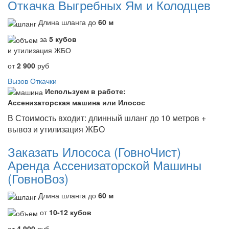
Откачка Выгребных Ям и Колодцев
Длина шланга до
60 м
за
5 кубов
и утилизация ЖБО
от
2 900
руб
Вызов Откачки
Используем в работе:
Ассенизаторская машина или Илосос
В Стоимость входит: длинный шланг до 10 метров +
вывоз и утилизация ЖБО
Заказать Илососа (ГовноЧист)
Аренда Ассенизаторской Машины
(ГовноВоз)
Длина шланга до
60 м
от
10-12 кубов
от
4 900
руб