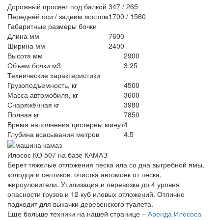
Дорожный просвет под балкой
347 / 265
Передней оси / задним мостом
1700 / 1560
Габаритные размеры бочки
Длина мм
7600
Ширина мм
2400
Высота мм
2900
Объем бочки м3
3.25
Технические характеристики
Грузоподъемность, кг
4500
Масса автомобиля, кг
3600
Снаряжённая кг
3980
Полная кг
7850
Время наполнения цистерны минут
4
Глубина всасывания метров
4.5
Илосос КО 507 на базе КАМАЗ
Берет тяжелые отложения песка ила со дна выгребной ямы,
колодца и септиков. очистка автомоек от песка,
жироуловители. Утилизация и перевозка до 4 уровня
опасности грузов и 12 куб иловых отложений. Отлично
подходит для выкачки деревенского туалета.
Еще больше техники на нашей странице –
Аренда Илососа