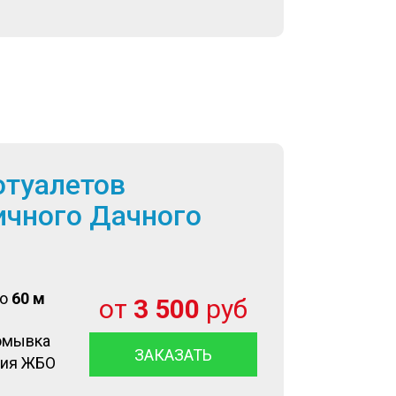
отуалетов
ичного Дачного
до
60 м
от
3 500
руб
омывка
ЗАКАЗАТЬ
ция ЖБО