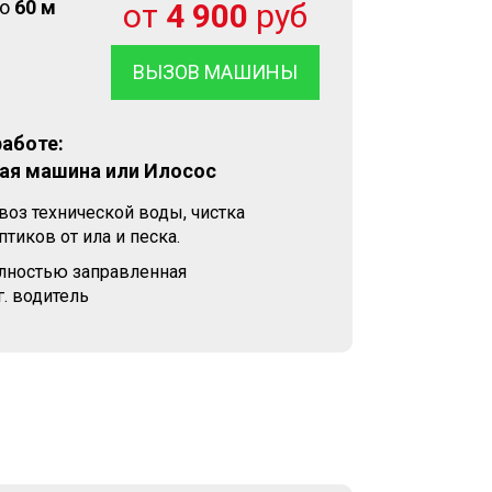
до
60 м
от
4 900
руб
ВЫЗОВ МАШИНЫ
работе:
ая машина или Илосос
воз технической воды, чистка
тиков от ила и песка.
олностью заправленная
. водитель