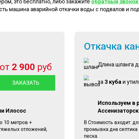
ом, это бесплатно, либо закажите
обратный звонок
 есть машина аварийной откачки воды с подвалов и п
Откачка ка
Длина шланга 
от
2 900
руб
за
3 куба
и ути
ЗАКАЗАТЬ
Используем в 
ли Илосос
Ассенизаторск
о 10 метров +
В Стоимость входит: д
 тяжелых отложений,
промывка дна септика 
песка.