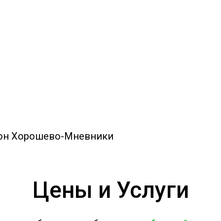
сточных вод
р
йон Хорошево-Мневники
Цены и Услуги