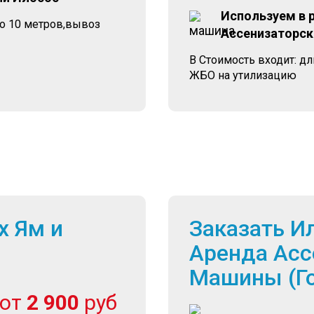
Используем в 
до 10 метров,вывоз
Ассенизаторск
В Стоимость входит: д
ЖБО на утилизацию
х Ям и
Заказать И
Аренда Асс
Машины (Г
от
2 900
руб