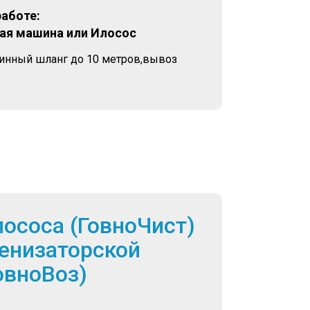
работе:
ая машина или Илосос
линный шланг до 10 метров,вывоз
лососа (ГовноЧист)
енизаторской
овноВоз)