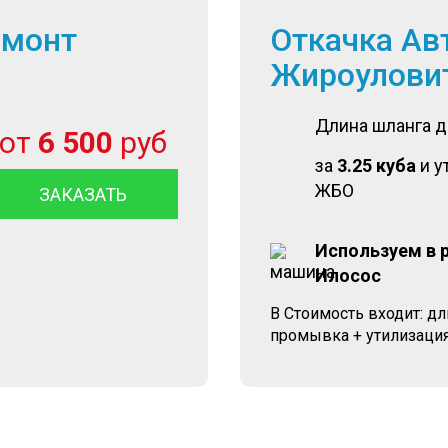
емонт
Откачка Ав
Жироулови
Длина шланга 
от
6 500
руб
за
3.25 куба
и у
ЖБО
ЗАКАЗАТЬ
Используем в 
Илосос
В Стоимость входит: д
промывка + утилизация