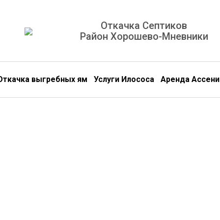
Откачка Септиков
Район Хорошево-Мневники
Откачка выгребных ям
Услуги Илососа
Аренда Ассени
Откачивае
Септики и Выгребные ямы