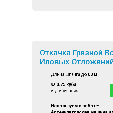
Откачка Грязной В
Иловых Отложени
Длина шланга до
60 м
за
3.25 куба
и утилизация
Используем в работе:
Ассенизаторская машина и