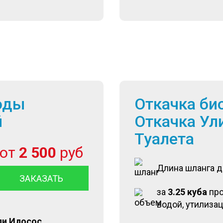
оды
Откачка би
й
Откачка Ул
Туалета
от
2 500
руб
Длина шланга 
ЗАКАЗАТЬ
за
3.25 куба
пр
водой, утилиза
ли Илосос