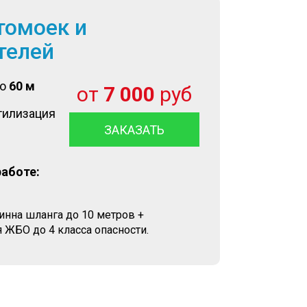
томоек и
телей
до
60 м
от
7 000
руб
тилизация
ЗАКАЗАТЬ
работе:
линна шланга до 10 метров +
 ЖБО до 4 класса опасности.