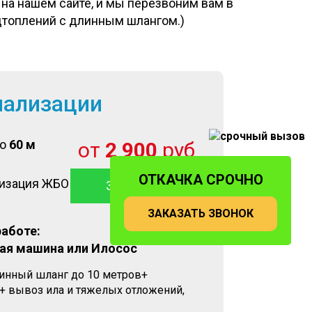
на нашем сайте, и мы перезвоним вам в
одтоплений с длинным шлангом.)
нализации
до
60 м
от
2 900
руб
ОТКАЧКА СРОЧНО
лизация ЖБО
ЗАКАЗАТЬ
ЗАКАЗАТЬ ЗВОНОК
работе:
ая машина или Илосос
линный шланг до 10 метров+
+ вывоз ила и тяжелых отложений,