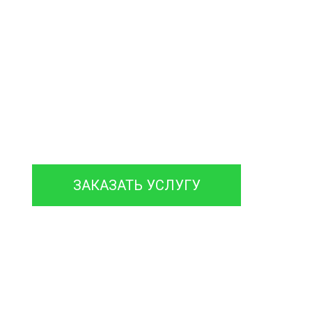
алеты
Чистим колодцы и трубы
чка Ила ЖБО
зации на Даче
онтируем септики различных марок
гарантией на работы до 12 месяцев.
ЗАКАЗАТЬ УСЛУГУ
120 мин
120 мин
еднее время на
Время доставки
бслуживание и
Ассенизаторской