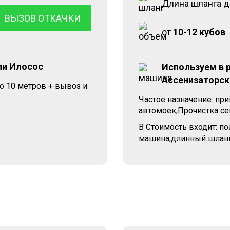
Длина шланга 
ВЫЗОВ ОТКАЧКИ
от
10-12 кубов
ли Илосос
Используем в 
Ассенизаторск
о 10 метров + вывоз и
Частое назначение: при
автомоек,Прочистка сеп
В Стоимость входит: п
машина,длинный шланг