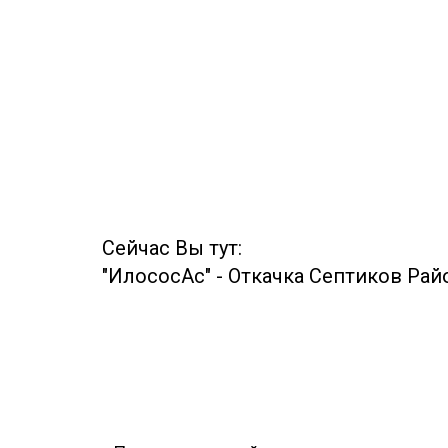
Сейчас Вы тут:
"ИлососАс"
-
Откачка Септиков Ра