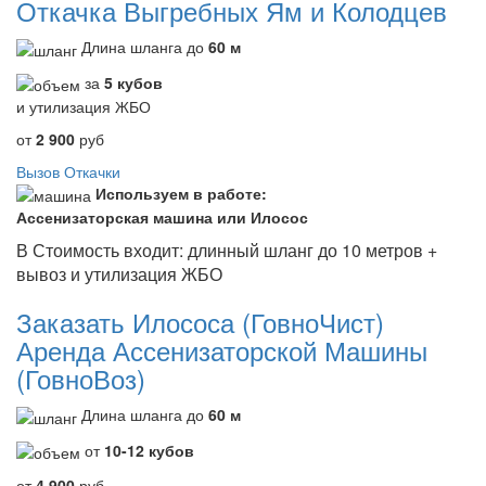
Откачка Выгребных Ям и Колодцев
Длина шланга до
60 м
за
5 кубов
и утилизация ЖБО
от
2 900
руб
Вызов Откачки
Используем в работе:
Ассенизаторская машина или Илосос
В Стоимость входит: длинный шланг до 10 метров +
вывоз и утилизация ЖБО
Заказать Илососа (ГовноЧист)
Аренда Ассенизаторской Машины
(ГовноВоз)
Длина шланга до
60 м
от
10-12 кубов
от
4 900
руб