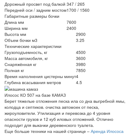
Дорожный просвет под балкой
347 / 265
Передней оси / задним мостом
1700 / 1560
Габаритные размеры бочки
Длина мм
7600
Ширина мм
2400
Высота мм
2900
Объем бочки м3
3.25
Технические характеристики
Грузоподъемность, кг
4500
Масса автомобиля, кг
3600
Снаряжённая кг
3980
Полная кг
7850
Время наполнения цистерны минут
4
Глубина всасывания метров
4.5
Илосос КО 507 на базе КАМАЗ
Берет тяжелые отложения песка ила со дна выгребной ямы,
колодца и септиков. очистка автомоек от песка,
жироуловители. Утилизация и перевозка до 4 уровня
опасности грузов и 12 куб иловых отложений. Отлично
подходит для выкачки деревенского туалета.
Еще больше техники на нашей странице –
Аренда Илососа