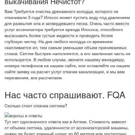
выкачивания Нечистот?
Вам Требуется очистка дренажного колодца, которого не
откачивали 3 года? Илосос может пустить воду под давлением
для размытия ила и затвердевшего песка. Очень часто вместо
услуг ассенизатора требуется аренда Илососа, способного
высасывать более густые жидкости и проводить более
глубокую чистку. На дне любого колодца со временем
скапливается ил, тем самым уменьшая объем принимаемых
стоков. Септик быстрее наполняется, а его заиленная часть не
используется. В любом случае, звоните нашему менеджеру,
номера телефонов на нашем сайте, или оставляйте на нашем
сайте заявку на расчет услуг откачки канализации, и мы вам
перезвоним, все рассчитаем.
Нас часто спрашивают. FQA
Сколько стоит откачка септика?
Тут нет однозначного ответа как в Аптеке. Стоимость зависит
от объема септика, удаленности от ассенизаторской машины,
нужен ли будет длинный шланг до 60 метров или достаточно