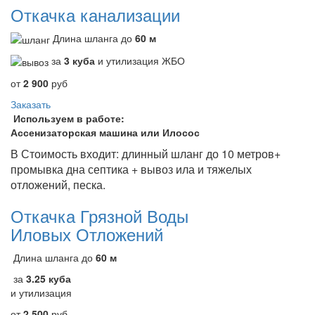
Откачка канализации
Длина шланга до
60 м
за
3 куба
и утилизация ЖБО
от
2 900
руб
Заказать
Используем в работе:
Ассенизаторская машина или Илосос
В Стоимость входит: длинный шланг до 10 метров+
промывка дна септика + вывоз ила и тяжелых
отложений, песка.
Откачка Грязной Воды
Иловых Отложений
Длина шланга до
60 м
за
3.25 куба
и утилизация
от
2 500
руб