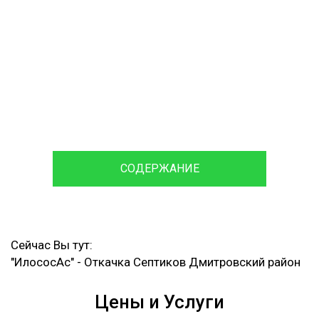
откачивания сточных вод
обслуживание и ремонт
Септика
120 мин
Время доставки
Ассенизаторской машины и
Илососа
СОДЕРЖАНИЕ
Сейчас Вы тут:
"ИлососАс"
-
Откачка Септиков Дмитровский район
Цены и Услуги