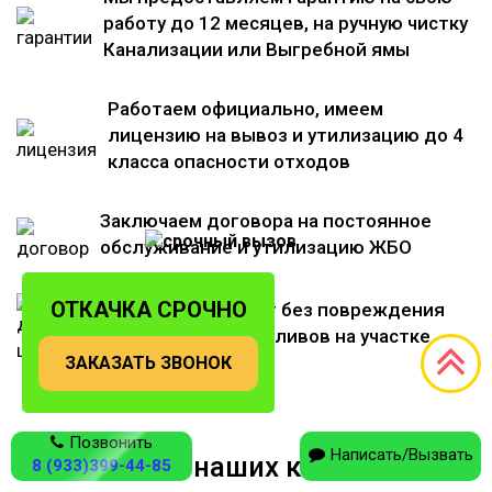
работу до 12 месяцев, на ручную чистку
Канализации или Выгребной ямы
Работаем официально, имеем
лицензию на вывоз и утилизацию до 4
класса опасности отходов
Заключаем договора на постоянное
обслуживание и утилизацию ЖБО
ОТКАЧКА СРОЧНО
Откачка проходит без повреждения
насаждений и разливов на участке
ЗАКАЗАТЬ ЗВОНОК
Позвонить
Написать/Вызвать
Отзывы наших клиентов
8 (933)399-44-85