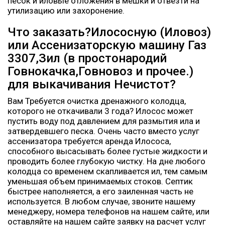
песок и иловые отложения в мешки и отвезти на
утилизацию или захоронение.
Что заказать?Илососную (Иловоз)
или Ассенизаторскую машину Газ
3307,Зил (в простонародий
Говнокачка,Говновоз и прочее.)
для выкачивания Нечистот?
Вам Требуется очистка дренажного колодца,
которого не откачивали 3 года? Илосос может
пустить воду под давлением для размытия ила и
затвердевшего песка. Очень часто вместо услуг
ассенизатора требуется аренда Илососа,
способного высасывать более густые жидкости и
проводить более глубокую чистку. На дне любого
колодца со временем скапливается ил, тем самым
уменьшая объем принимаемых стоков. Септик
быстрее наполняется, а его заиленная часть не
используется. В любом случае, звоните нашему
менеджеру, номера телефонов на нашем сайте, или
оставляйте на нашем сайте заявку на расчет услуг