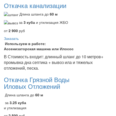
Откачка канализации
Длина шланга до
60 м
за
3 куба
и утилизация ЖБО
от
2 900
руб
Заказать
Используем в работе:
Ассенизаторская машина или Илосос
В Стоимость входит: длинный шланг до 10 метров+
промывка дна септика + вывоз ила и тяжелых
отложений, песка.
Откачка Грязной Воды
Иловых Отложений
Длина шланга до
60 м
за
3.25 куба
и утилизация
от
2 500
руб