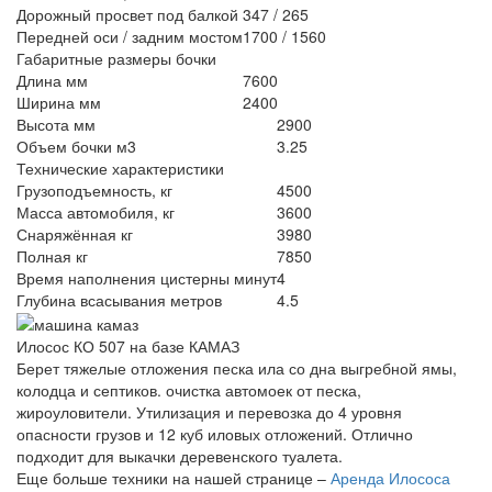
Дорожный просвет под балкой
347 / 265
Передней оси / задним мостом
1700 / 1560
Габаритные размеры бочки
Длина мм
7600
Ширина мм
2400
Высота мм
2900
Объем бочки м3
3.25
Технические характеристики
Грузоподъемность, кг
4500
Масса автомобиля, кг
3600
Снаряжённая кг
3980
Полная кг
7850
Время наполнения цистерны минут
4
Глубина всасывания метров
4.5
Илосос КО 507 на базе КАМАЗ
Берет тяжелые отложения песка ила со дна выгребной ямы,
колодца и септиков. очистка автомоек от песка,
жироуловители. Утилизация и перевозка до 4 уровня
опасности грузов и 12 куб иловых отложений. Отлично
подходит для выкачки деревенского туалета.
Еще больше техники на нашей странице –
Аренда Илососа