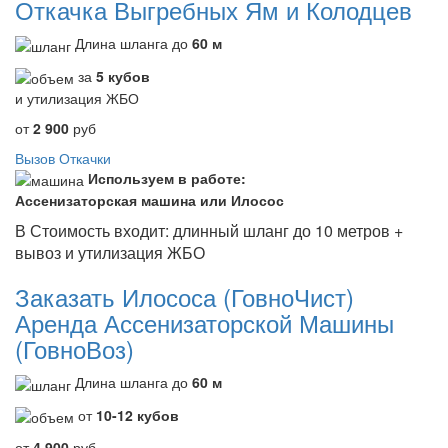
Откачка Выгребных Ям и Колодцев
Длина шланга до
60 м
за
5 кубов
и утилизация ЖБО
от
2 900
руб
Вызов Откачки
Используем в работе:
Ассенизаторская машина или Илосос
В Стоимость входит: длинный шланг до 10 метров +
вывоз и утилизация ЖБО
Заказать Илососа (ГовноЧист)
Аренда Ассенизаторской Машины
(ГовноВоз)
Длина шланга до
60 м
от
10-12 кубов
от
4 900
руб