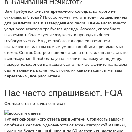
выкачивания Нечистот?
Вам Требуется очистка дренажного колодца, которого не
откачивали 3 года? Илосос может пустить воду под давлением
для размытия ила и затвердевшего песка. Очень часто вместо
услуг ассенизатора требуется аренда Илососа, способного
высасывать более густые жидкости и проводить более
глубокую чистку. На дне любого колодца со временем
скапливается ил, тем самым уменьшая объем принимаемых
стоков. Септик быстрее наполняется, а его заиленная часть не
используется. В любом случае, звоните нашему менеджеру,
номера телефонов на нашем сайте, или оставляйте на нашем
сайте заявку на расчет услуг откачки канализации, и мы вам
перезвоним, все рассчитаем.
Нас часто спрашивают. FQA
Сколько стоит откачка септика?
Тут нет однозначного ответа как в Аптеке. Стоимость зависит
от объема септика, удаленности от ассенизаторской машины,
нужен ли будет длинный шланг до 60 метров или достаточно