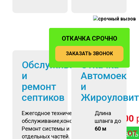
ОТКАЧКА СРОЧНО
ЗАКАЗАТЬ ЗВОНОК
Обслуживание
Откачка
и
Автомоек
ремонт
и
септиков
Жироуловит
Ежегодное техническое
Длина
от
6 500
обслуживание,консервация.
шланга до
Ремонт системы и
60 м
о
ЗАКАЗАТЬ
отдельных частей.