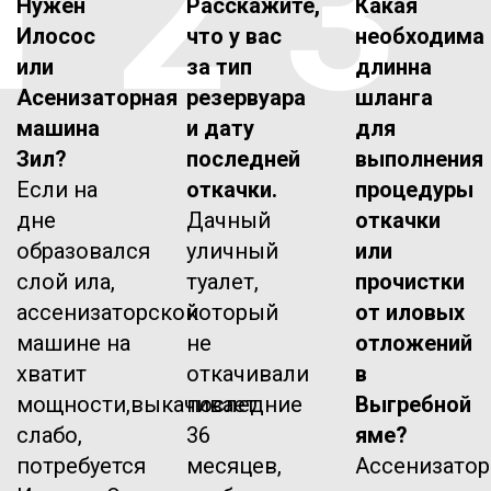
1
2
3
Нужен
Расскажите,
Какая
Илосос
что у вас
необходима
или
за тип
длинна
Асенизаторная
резервуара
шланга
машина
и дату
для
Зил?
последней
выполнения
Если на
откачки.
процедуры
дне
Дачный
откачки
образовался
уличный
или
слой ила,
туалет,
прочистки
ассенизаторской
который
от иловых
машине на
не
отложений
хватит
откачивали
в
мощности,выкачивает
последние
Выгребной
слабо,
36
яме?
потребуется
месяцев,
Ассенизатор