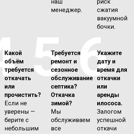
наш
риск
менеджер.
сжатия
вакуумной
бочки.
4
5
6
Какой
Требуется
Укажите
объём
ремонт и
дату и
требуется
сезонное
время для
откачать
обслуживание
откачки
или
септика?
или
прочистить?
Откачка
аренды
Если не
зимой?
илососа.
уверены —
Мы
Залогом
берите с
обслуживаем
успешной
небольшим
все
откачи