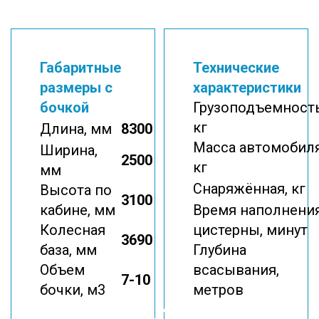
Габаритные
Технические
размеры с
характеристики
бочкой
Грузоподъемность
кг
Длина, мм
8300
Масса автомобиля
Ширина,
2500
кг
мм
Снаряжённая, кг
Высота по
3100
кабине, мм
Время наполнени
Колесная
цистерны, минут
3690
база, мм
Глубина
Объем
всасывания,
7-10
бочки, м3
метров
Гидродинамическая