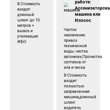
работе:
В Стоимость
Ассенизаторска
входит:
машина или
длинный
шланг до 10
Илосос
метров +
Частое
вывоз и
назначение:
утилизация
привоз
ЖБО
технической
воды, чистка
автомоек,Прочистка
септиков от
ила и песка.
В Стоимость
входит:
полностью
заправленная
машина,длинный
шланг.
водитель