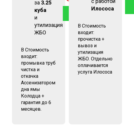
с работой
за
3.25
Илососа
куба
ЗАКАЗАТЬ
и
утилизация
В Стоимость
ЖБО
входит:
прочистка +
вывоз и
В Стоимость
утилизация
входит:
ЖБО. Отдельно
промывка труб
оплачивается
чистка и
услуга Илососа
откачка
Ассенизатором
дна ямы
Колодца +
гарантия до 6
месяцев.