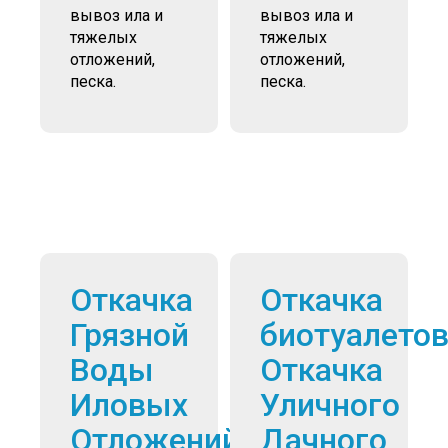
вывоз ила и
вывоз ила и
тяжелых
тяжелых
отложений,
отложений,
песка.
песка.
Откачка
Откачка
Грязной
биотуалето
Воды
Откачка
Иловых
Уличного
Отложений
Дачного