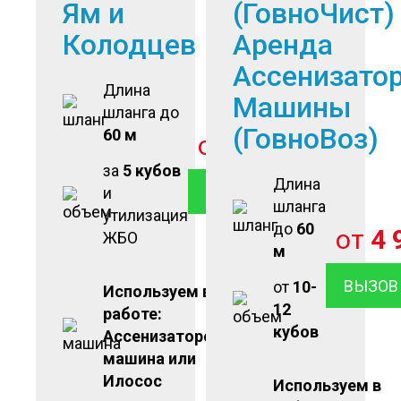
Ям и
(ГовноЧист)
Колодцев
Аренда
Ассенизато
Длина
Машины
шланга до
(ГовноВоз)
60 м
от
2 900
руб
за
5 кубов
Длина
ВЫЗОВ ОТКАЧКИ
и
шланга
утилизация
до
60
от
4 
ЖБО
м
ВЫЗОВ
от
10-
Используем в
12
работе:
кубов
Ассенизаторская
машина или
Илосос
Используем в