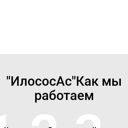
в адресную книгу, получите
скидку
и лучший сервис.
"ИлососАс"Как мы
работаем