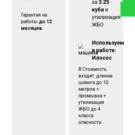
за
3.25
куба
и
Гарантия на
утилизация
работы
до 12
ЖБО
месяцев.
Используем
в работе:
Илосос
В Стоимость
входит: длинна
шланга до 10
метров +
промывка +
утилизация
ЖБО до 4
класса
опасности.