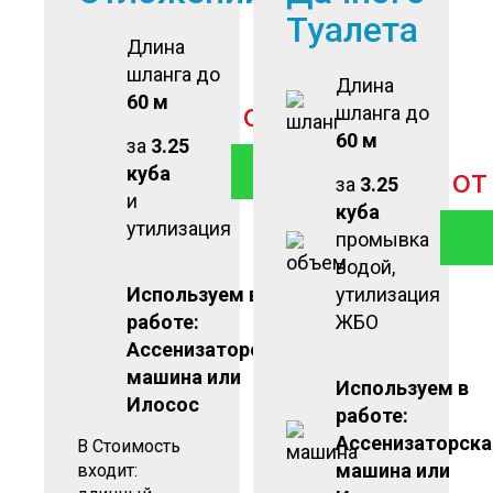
Туалета
Длина
шланга до
Длина
60 м
от
2 500
руб
шланга до
60 м
за
3.25
ЗАКАЗАТЬ
куба
о
за
3.25
и
куба
утилизация
промывка
водой,
Используем в
утилизация
работе:
ЖБО
Ассенизаторская
машина или
Используем в
Илосос
работе:
Ассенизаторска
В Стоимость
машина или
входит: