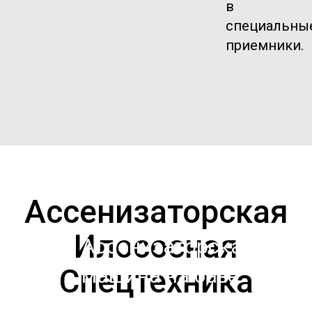
в
специальны
приемники.
Ассенизаторская
Илососная
Ассенизаторская
Спецтехника
машина на базе
Газ 3307