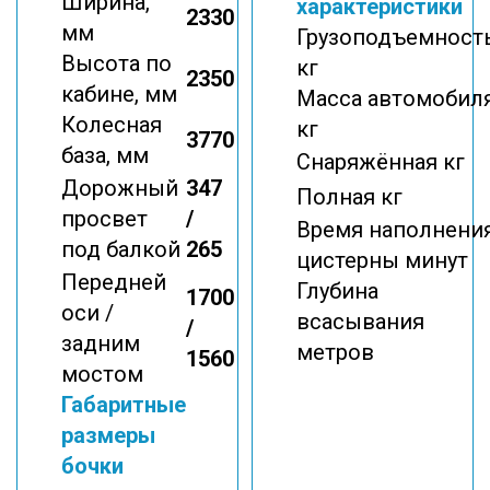
Ширина,
характеристики
2330
мм
Грузоподъемность
Высота по
кг
2350
кабине, мм
Масса автомобиля
Колесная
кг
3770
база, мм
Снаряжённая кг
Дорожный
347
Полная кг
просвет
/
Время наполнени
под балкой
265
цистерны минут
Передней
Глубина
1700
оси /
всасывания
/
задним
метров
1560
мостом
Габаритные
размеры
бочки