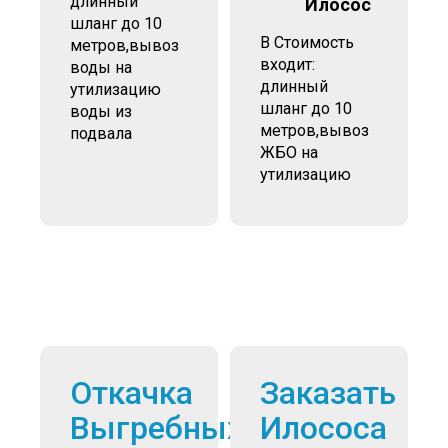
длинный
Илосос
шланг до 10
В Стоимость
метров,вывоз
входит:
воды на
длинный
утилизацию
шланг до 10
воды из
метров,вывоз
подвала
ЖБО на
утилизацию
Откачка
Заказать
Выгребных
Илососа