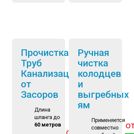
Прочистка
Ручная
Труб
чистка
Канализации
колодцев
от
и
Засоров
выгребных
ям
Длина
шланга до
Применяется
о
60 метров
совместно
от
3 900
руб