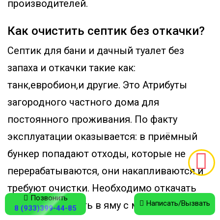
производителей.
Как очистить септик без откачки?
Септик для бани и дачный туалет без
запаха и откачки такие как:
танк,евробион,и другие. Это Атрибуты
загородного частного дома для
постоянного проживания. По факту
эксплуатации оказывается: в приёмный
бункер попадают отходы, которые не
перерабатываются, они накапливаются и
требуют очистки. Необходимо откачать
Позвонить
Написать/Вызвать
всю воду, залезть в яму с мойкой
8 (933)399-44-85