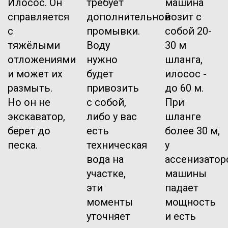
Илосос. Он
требует
машина
справляется
дополнительной
возит с
с
промывки.
собой 20-
тяжёлыми
Воду
30 м
отложениями
нужно
шланга,
и может их
будет
илосос -
размыть.
привозить
до 60 м.
Но он не
с собой,
При
экскаватор,
либо у вас
шланге
берет до
есть
более 30 м,
песка.
техническая
у
вода на
ассенизатор
участке,
машины
эти
падает
моменты
мощность
уточняет
и есть