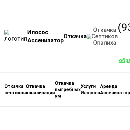
(9
Откачка
Илосос
Откачка
Септиков
Ассенизатор
Опалиха
обр
Откачка
Откачка
Откачка
Услуги
Аренда
выгребных
септиков
канализации
Илососа
Ассенизатор
ям