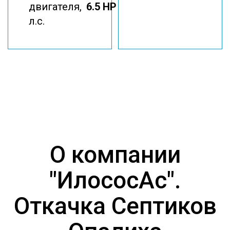
двигателя,
6.5 HP
л.с.
О компании
"ИлососАс".
Откачка Септиков