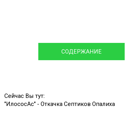
откачивания
на
доставки
сточных вод
обслуживание
Ассенизаторско
и ремонт
машины и
Септика
Илососа
СОДЕРЖАНИЕ
Сейчас Вы тут:
"ИлососАс"
-
Откачка Септиков Опалиха