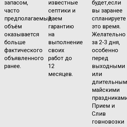
запасом,
известные
будет,если
часто
септики и
вы заранее
предполагаемый
даем
спланируете
объём
гарантию
это время.
оказывается
на
Желательно
больше
выполнение
за 2-3 дня,
фактического
своих
особенно
объявленного
работ до
перед
ранее.
12
выходными
месяцев.
или
длительным
майскими
праздниками
Прием и
Слив
говновозки