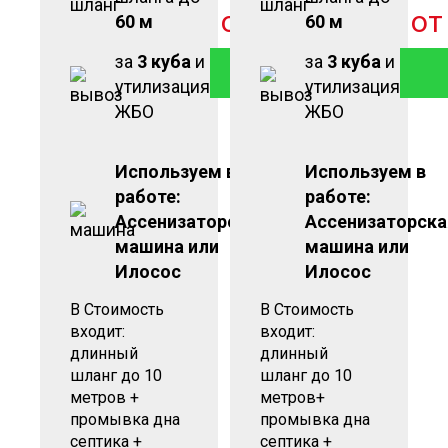
от
2 900
руб
о
60 м
60 м
за
3 куба
и
за
3 куба
и
ЗАКАЗАТЬ
утилизация
утилизация
ЖБО
ЖБО
Используем в
Используем в
работе:
работе:
Ассенизаторская
Ассенизаторска
машина или
машина или
Илосос
Илосос
В Стоимость
В Стоимость
входит:
входит:
длинный
длинный
шланг до 10
шланг до 10
метров +
метров+
промывка дна
промывка дна
септика +
септика +