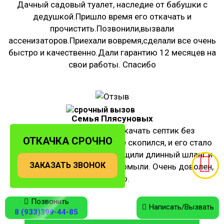
Дачный садовый туалет, наследие от бабушки с
дедушкой.Пришло время его откачать и
прочистить.Позвонили,вызвали
ассенизаторов.Приехали вовремя,сделали все очень
быстро и качественно.Дали гарантию 12 месяцев на
свои работы. Спасибо
Семья Плясуновых
Была необходимость откачать септик без
ОТКАЧКА СРОЧНО
откачки,т.к ил и песок на дне скопился, и его стало
много.Илосос приехал, вытащили длинный шланг и
ЗАКАЗАТЬ ЗВОНОК
все аккуратно откачали и промыли. Очень доволен,
спасибо.
Позвонить
Написать/Вызвать
8 (933)399-44-85