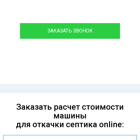
8 (933)399-44-85
ЗАКАЗАТЬ ЗВОНОК
Проконсультируйтесь с нашим
менеджером - это бесплатно и избавит
вас от лишних затрат!
Заказать расчет стоимости
машины
для откачки септика online: