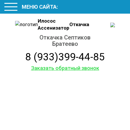
МЕНЮ САЙТА:
Илосос
Откачка
Ассенизатор
Откачка Септиков
Братеево
8 (933)399-44-85
Заказать обратный звонок
Откачиваем в Братеево
Септики и Выгребные ямы
Грунтовые воды из подвала
Деревянные Туалеты БиоТуалеты