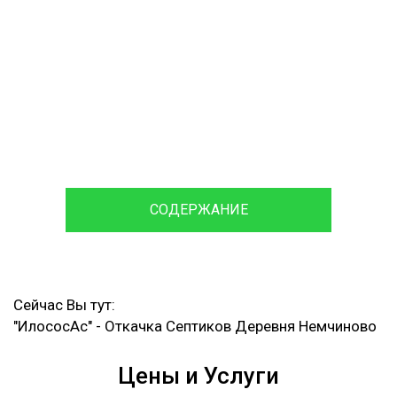
откачивания сточных вод
обслуживание и ремонт
Септика
120 мин
Время доставки
Ассенизаторской машины и
Илососа
СОДЕРЖАНИЕ
Сейчас Вы тут:
"ИлососАс"
-
Откачка Септиков Деревня Немчиново
Цены и Услуги