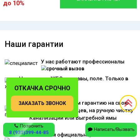
до 10%
Наши гарантии
У нас работают профессионалы
Не сливаем ЖБО в канавы, поле. Только в
места утилизации
ОТКАЧКА СРОЧНО
Мы предоставляем гарантию на свою
ЗАКАЗАТЬ ЗВОНОК
работу до 12 месяцев, на ручную чистку
Канализации или Выгребной ямы
Позвонить
Написать/Вызвать
8 (933)399-44-85
Работаем официально, имеем