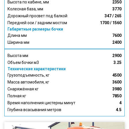
Высота по кабине, мм
2350
Колесная база, мм
3770
Дорожный просвет под балкой
347 / 265
Передней оси / задним мостом
1700 / 1560
Габаритные размеры бочки
Длина мм
7600
Ширина мм
2400
Высота мм
2900
Объем бочки м3
3.25
Технические характеристики
Грузоподъемность, кг
4500
Масса автомобиля, кг
3600
Снаряжённая кг
3980
Полная кг
7850
Время наполнения цистерны минут
4
Глубина всасывания метров
4.5