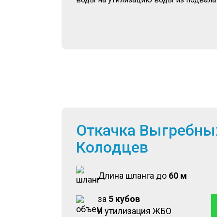
Откачка Выгребны
Колодцев
Длина шланга до
60 м
за
5 кубов
и утилизация ЖБО