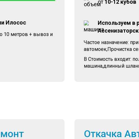
от
10-12 кубов
ли Илосос
Используем в 
Ассенизаторск
о 10 метров + вывоз и
Частое назначение: при
автомоек,Прочистка сеп
В Стоимость входит: п
машина,длинный шланг
емонт
Откачка Ав