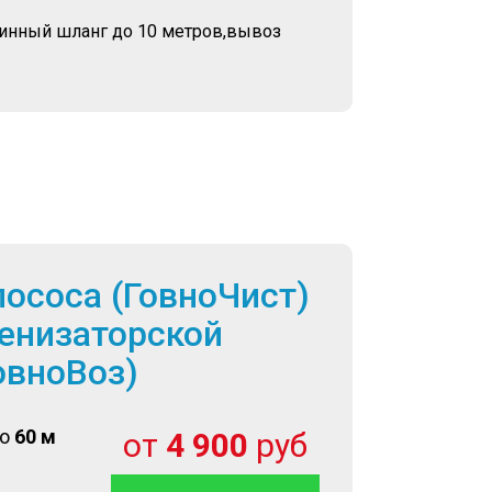
линный шланг до 10 метров,вывоз
лососа (ГовноЧист)
енизаторской
овноВоз)
до
60 м
от
4 900
руб