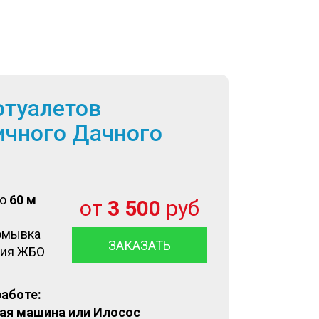
отуалетов
ичного Дачного
до
60 м
от
3 500
руб
омывка
ЗАКАЗАТЬ
ция ЖБО
работе:
ая машина или Илосос