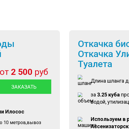
оды
Откачка би
й
Откачка Ул
Туалета
от
2 500
руб
Длина шланга 
ЗАКАЗАТЬ
за
3.25 куба
пр
водой, утилиза
ли Илосос
Используем в 
до 10 метров,вывоз
Ассенизаторск