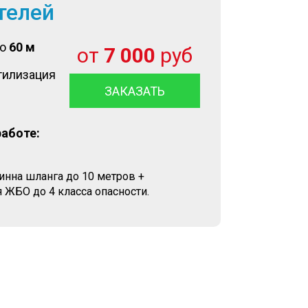
телей
до
60 м
от
7 000
руб
тилизация
ЗАКАЗАТЬ
работе:
линна шланга до 10 метров +
 ЖБО до 4 класса опасности.