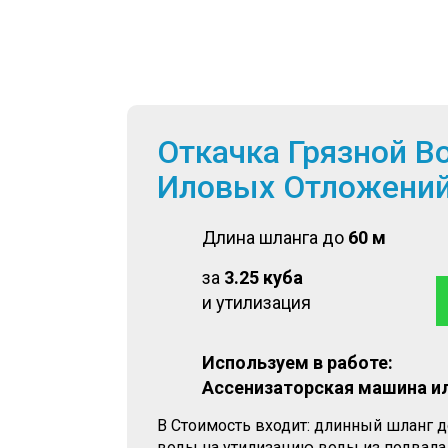
Откачка Грязной В
Иловых Отложени
Длина шланга до
60 м
за
3.25 куба
и утилизация
Используем в работе:
Ассенизаторская машина и
В Стоимость входит: длинный шланг 
воды на утилизацию воды из подвала