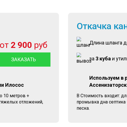
Откачка ка
Длина шланга 
от
2 900
руб
за
3 куба
и ути
ЗАКАЗАТЬ
Используем в 
ли Илосос
Ассенизаторск
о 10 метров +
В Стоимость входит: д
 тяжелых отложений,
промывка дна септика 
песка.