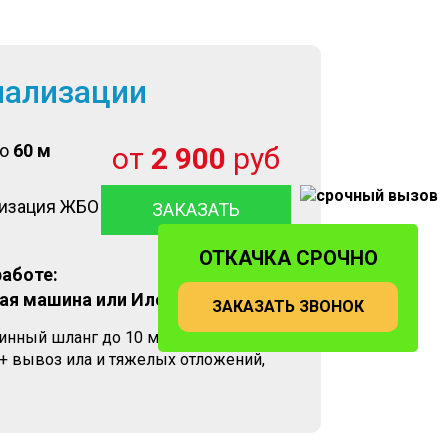
нализации
до
60 м
от
2 900
руб
лизация ЖБО
ЗАКАЗАТЬ
ОТКАЧКА СРОЧНО
работе:
ая машина или Илосос
ЗАКАЗАТЬ ЗВОНОК
линный шланг до 10 метров+
+ вывоз ила и тяжелых отложений,