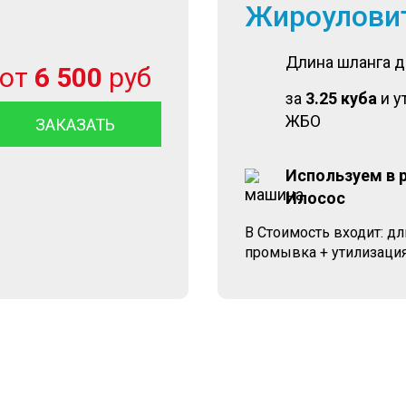
Жироулови
Длина шланга 
от
6 500
руб
за
3.25 куба
и у
ЖБО
ЗАКАЗАТЬ
Используем в 
Илосос
В Стоимость входит: д
промывка + утилизация