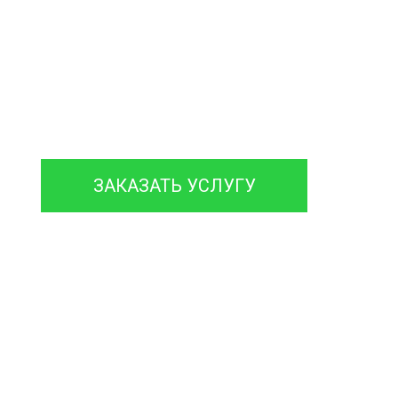
чка Ила ЖБО
зации на Даче
онтируем септики различных марок
гарантией на работы до 12 месяцев.
ЗАКАЗАТЬ УСЛУГУ
120 мин
120 мин
еднее время на
Время доставки
бслуживание и
Ассенизаторской
емонт Септика
машины и Илососа