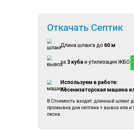
Откачать Септик
Длина шланга до
60 м
за
3 куба
и утилизация ЖБО
Используем в работе:
Ассенизаторская машина и
В Стоимость входит: длинный шланг д
промывка дна септика + вывоз ила и
песка.