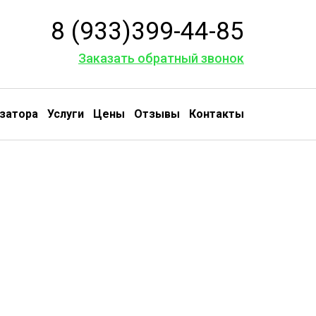
8 (933)399-44-85
Заказать обратный звонок
затора
Услуги
Цены
Отзывы
Контакты
ем в Томилино
Грунтовые воды из подвала
алеты
Чистим колодцы и трубы