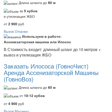
Длина шланга до
60 м
за
5 кубов
и утилизация ЖБО
от
2 900
руб
Вызов Откачки
Используем в работе:
Ассенизаторская машина или Илосос
В Стоимость входит: длинный шланг до 10 метров +
вывоз и утилизация ЖБО
Заказать Илососа (ГовноЧист)
Аренда Ассенизаторской Машины
(ГовноВоз)
Длина шланга до
60 м
от
10-12 кубов
от
4 900
руб
Вызов Машины