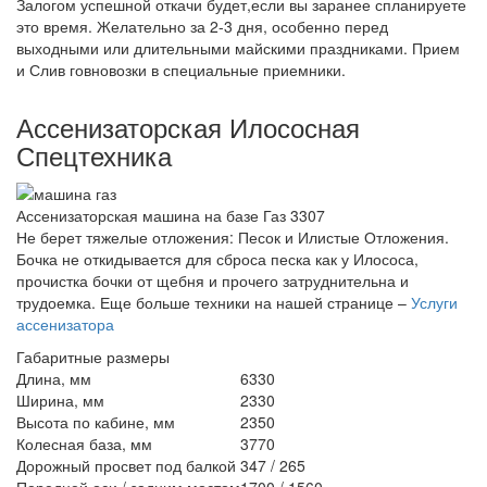
Залогом успешной откачи будет,если вы заранее спланируете
это время. Желательно за 2-3 дня, особенно перед
выходными или длительными майскими праздниками. Прием
и Слив говновозки в специальные приемники.
Ассенизаторская Илососная
Спецтехника
Ассенизаторская машина на базе Газ 3307
Не берет тяжелые отложения: Песок и Илистые Отложения.
Бочка не откидывается для сброса песка как у Илососа,
прочистка бочки от щебня и прочего затруднительна и
трудоемка. Еще больше техники на нашей странице –
Услуги
ассенизатора
Габаритные размеры
Длина, мм
6330
Ширина, мм
2330
Высота по кабине, мм
2350
Колесная база, мм
3770
Дорожный просвет под балкой
347 / 265
Передней оси / задним мостом
1700 / 1560