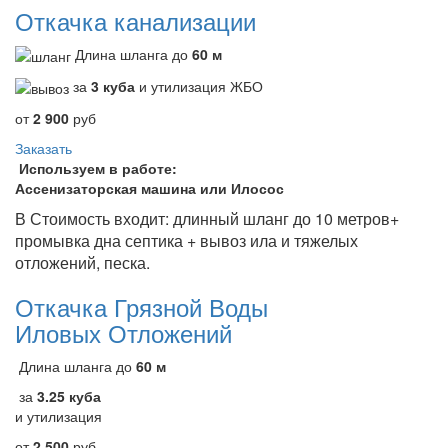
Откачка канализации
Длина шланга до
60 м
за
3 куба
и утилизация ЖБО
от
2 900
руб
Заказать
Используем в работе:
Ассенизаторская машина или Илосос
В Стоимость входит: длинный шланг до 10 метров+
промывка дна септика + вывоз ила и тяжелых
отложений, песка.
Откачка Грязной Воды
Иловых Отложений
Длина шланга до
60 м
за
3.25 куба
и утилизация
от
2 500
руб