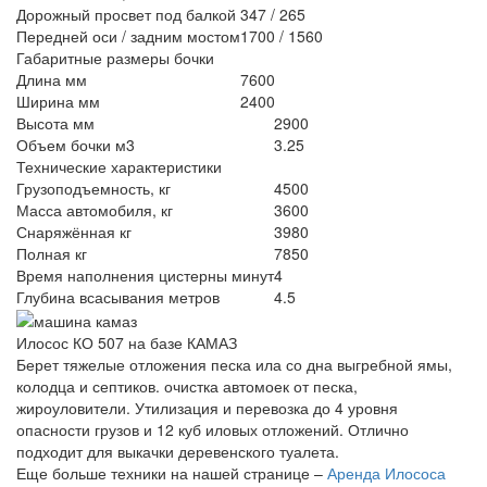
Дорожный просвет под балкой
347 / 265
Передней оси / задним мостом
1700 / 1560
Габаритные размеры бочки
Длина мм
7600
Ширина мм
2400
Высота мм
2900
Объем бочки м3
3.25
Технические характеристики
Грузоподъемность, кг
4500
Масса автомобиля, кг
3600
Снаряжённая кг
3980
Полная кг
7850
Время наполнения цистерны минут
4
Глубина всасывания метров
4.5
Илосос КО 507 на базе КАМАЗ
Берет тяжелые отложения песка ила со дна выгребной ямы,
колодца и септиков. очистка автомоек от песка,
жироуловители. Утилизация и перевозка до 4 уровня
опасности грузов и 12 куб иловых отложений. Отлично
подходит для выкачки деревенского туалета.
Еще больше техники на нашей странице –
Аренда Илососа