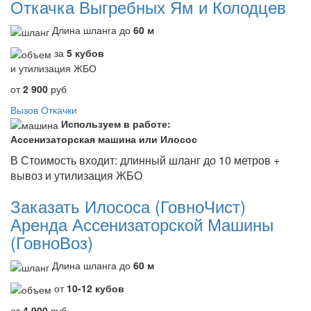
Откачка Выгребных Ям и Колодцев
Длина шланга до
60 м
за
5 кубов
и утилизация ЖБО
от
2 900
руб
Вызов Откачки
Используем в работе:
Ассенизаторская машина или Илосос
В Стоимость входит: длинный шланг до 10 метров +
вывоз и утилизация ЖБО
Заказать Илососа (ГовноЧист)
Аренда Ассенизаторской Машины
(ГовноВоз)
Длина шланга до
60 м
от
10-12 кубов
от
4 900
руб