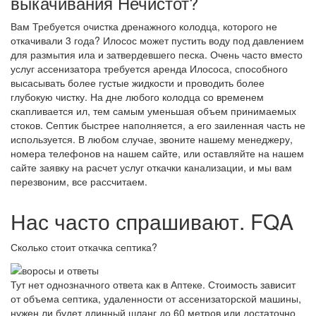
выкачивания Нечистот?
Вам Требуется очистка дренажного колодца, которого не
откачивали 3 года? Илосос может пустить воду под давлением
для размытия ила и затвердевшего песка. Очень часто вместо
услуг ассенизатора требуется аренда Илососа, способного
высасывать более густые жидкости и проводить более
глубокую чистку. На дне любого колодца со временем
скапливается ил, тем самым уменьшая объем принимаемых
стоков. Септик быстрее наполняется, а его заиленная часть не
используется. В любом случае, звоните нашему менеджеру,
номера телефонов на нашем сайте, или оставляйте на нашем
сайте заявку на расчет услуг откачки канализации, и мы вам
перезвоним, все рассчитаем.
Нас часто спрашивают. FQA
Сколько стоит откачка септика?
Тут нет однозначного ответа как в Аптеке. Стоимость зависит
от объема септика, удаленности от ассенизаторской машины,
нужен ли будет длинный шланг до 60 метров или достаточно