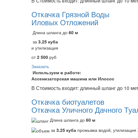
В Стоимость входит: длинный шланг до 10 ме
Откачка Грязной Воды
Иловых Отложений
Длина шланга до
60 м
за
3.25 куба
и утилизация
от
2 500
руб
Заказать
Используем в работе:
Ассенизаторская машина или Илосос
В Стоимость входит: длинный шланг до 10 ме
Откачка биотуалетов
Откачка Уличного Дачного Туа
Длина шланга до
60 м
за
3.25 куба
промывка водой, утилизаци