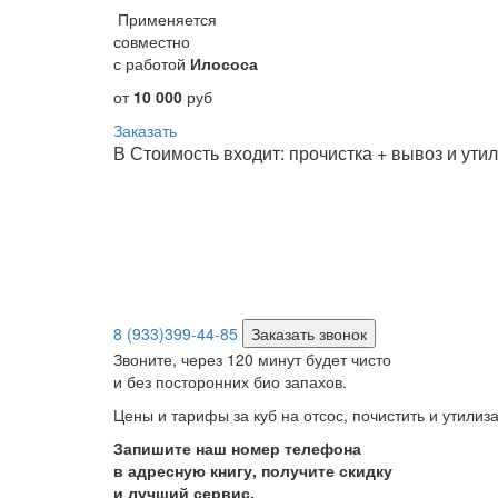
Применяется
совместно
с работой
Илососа
от
10 000
руб
Заказать
В Стоимость входит: прочистка + вывоз и ут
8 (933)399-44-85
Заказать звонок
Звоните, через 120 минут будет чисто
и без посторонних био запахов.
Цены и тарифы за куб на отсос, почистить и утил
Запишите наш номер телефона
в адресную книгу, получите скидку
и лучший сервис.