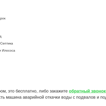
арок
д
 Септика
и Илососа
ом, это бесплатно, либо закажите
обратный звонок
 есть машина аварийной откачки воды с подвалов и п