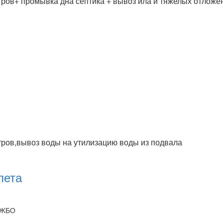
тров+ промывка дна септика + вывоз ила и тяжелых отложен
тров,вывоз воды на утилизацию воды из подвала
лета
я ЖБО