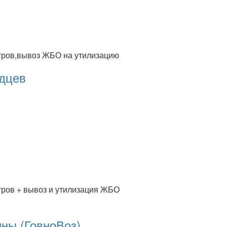
етров,вывоз ЖБО на утилизацию
дцев
тров + вывоз и утилизация ЖБО
ны (ГовноВоз)