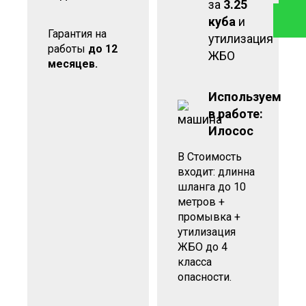
за
3.25
куба
и
Гарантия на
утилизация
работы
до 12
ЖБО
месяцев.
Используем
в работе:
Илосос
В Стоимость
входит: длинна
шланга до 10
метров +
промывка +
утилизация
ЖБО до 4
класса
опасности.