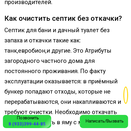
производителей.
Как очистить септик без откачки?
Септик для бани и дачный туалет без
запаха и откачки такие как:
танк,евробион,и другие. Это Атрибуты
загородного частного дома для
постоянного проживания. По факту
эксплуатации оказывается: в приёмный
бункер попадают отходы, которые не
перерабатываются, они накапливаются и
требуют очистки. Необходимо откачать
Позвонить
Написать/Вызвать
всю воду, залезть в яму с мойкой
8 (933)399-44-85