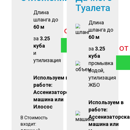
Туалета
Длина
шланга до
Длина
60 м
от
2 500
руб
шланга до
60 м
за
3.25
ЗАКАЗАТЬ
куба
о
за
3.25
и
куба
утилизация
промывка
водой,
Используем в
утилизация
работе:
ЖБО
Ассенизаторская
машина или
Используем в
Илосос
работе:
Ассенизаторска
В Стоимость
машина или
входит: