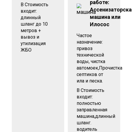
работе:
В Стоимость
Ассенизаторска
входит:
машина или
длинный
шланг до 10
Илосос
метров +
Частое
вывоз и
назначение:
утилизация
привоз
ЖБО
технической
воды, чистка
автомоек,Прочистка
септиков от
ила и песка.
В Стоимость
входит:
полностью
заправленная
машина,длинный
шланг.
водитель