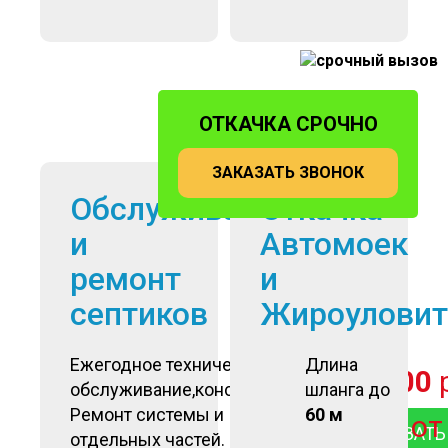
ОТКАЧКА СРОЧНО
ЗАКАЗАТЬ ЗВОНОК
Обслуживание
Откачка
и
Автомоек
ремонт
и
септиков
Жироуловит
Ежегодное техническое
Длина
от
6 500
обслуживание,консервация.
шланга до
Ремонт системы и
60 м
о
ЗАКАЗАТЬ
отдельных частей.