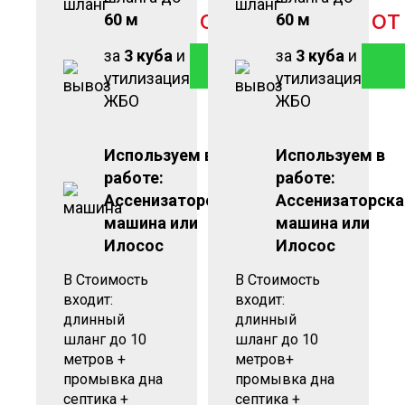
от
2 900
руб
о
60 м
60 м
за
3 куба
и
за
3 куба
и
ЗАКАЗАТЬ
утилизация
утилизация
ЖБО
ЖБО
Используем в
Используем в
работе:
работе:
Ассенизаторская
Ассенизаторска
машина или
машина или
Илосос
Илосос
В Стоимость
В Стоимость
входит:
входит:
длинный
длинный
шланг до 10
шланг до 10
метров +
метров+
промывка дна
промывка дна
септика +
септика +