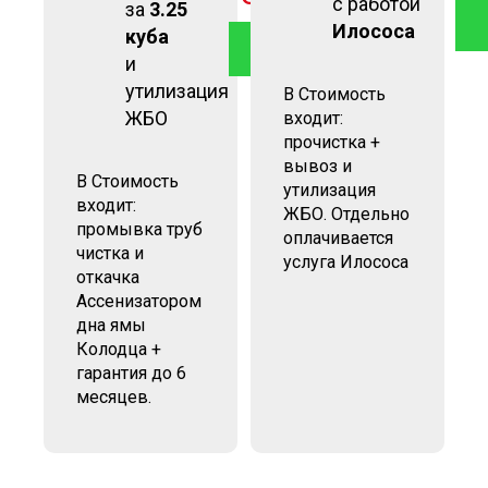
с работой
за
3.25
Илососа
куба
ЗАКАЗАТЬ
и
утилизация
В Стоимость
ЖБО
входит:
прочистка +
вывоз и
В Стоимость
утилизация
входит:
ЖБО. Отдельно
промывка труб
оплачивается
чистка и
услуга Илососа
откачка
Ассенизатором
дна ямы
Колодца +
гарантия до 6
месяцев.