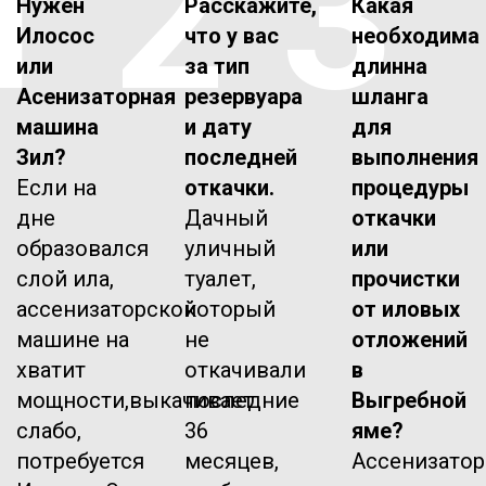
1
2
3
Нужен
Расскажите,
Какая
Илосос
что у вас
необходима
или
за тип
длинна
Асенизаторная
резервуара
шланга
машина
и дату
для
Зил?
последней
выполнения
Если на
откачки.
процедуры
дне
Дачный
откачки
образовался
уличный
или
слой ила,
туалет,
прочистки
ассенизаторской
который
от иловых
машине на
не
отложений
хватит
откачивали
в
мощности,выкачивает
последние
Выгребной
слабо,
36
яме?
потребуется
месяцев,
Ассенизатор