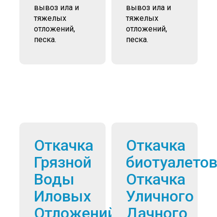
вывоз ила и
вывоз ила и
тяжелых
тяжелых
отложений,
отложений,
песка.
песка.
Откачка
Откачка
Грязной
биотуалето
Воды
Откачка
Иловых
Уличного
Отложений
Дачного