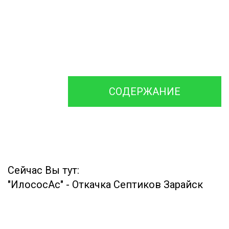
откачивания
на
доставки
сточных вод
обслуживание
Ассенизаторско
и ремонт
машины и
Септика
Илососа
СОДЕРЖАНИЕ
Сейчас Вы тут:
"ИлососАс"
-
Откачка Септиков Зарайск