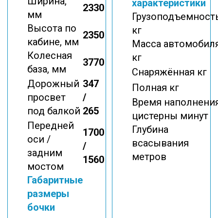
Ширина,
характеристики
2330
мм
Грузоподъемность
Высота по
кг
2350
кабине, мм
Масса автомобиля
Колесная
кг
3770
база, мм
Снаряжённая кг
Дорожный
347
Полная кг
просвет
/
Время наполнени
под балкой
265
цистерны минут
Передней
Глубина
1700
оси /
всасывания
/
задним
метров
1560
мостом
Габаритные
размеры
бочки