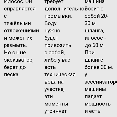
Илосос. Он
требует
машина
справляется
дополнительной
возит с
с
промывки.
собой 20-
тяжёлыми
Воду
30 м
отложениями
нужно
шланга,
и может их
будет
илосос -
размыть.
привозить
до 60 м.
Но он не
с собой,
При
экскаватор,
либо у вас
шланге
берет до
есть
более 30 м,
песка.
техническая
у
вода на
ассенизатор
участке,
машины
эти
падает
моменты
мощность
уточняет
и есть