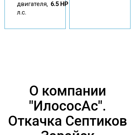
двигателя,
6.5 HP
л.с.
О компании
"ИлососАс".
Откачка Септиков