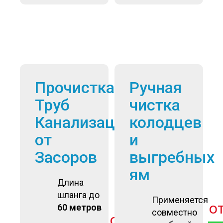
Прочистка
Ручная
Труб
чистка
Канализации
колодцев
от
и
Засоров
выгребных
ям
Длина
шланга до
Применяется
о
60 метров
совместно
от
3 900
руб