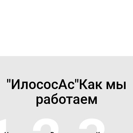
в адресную книгу, получите
скидку
и лучший сервис.
"ИлососАс"Как мы
работаем