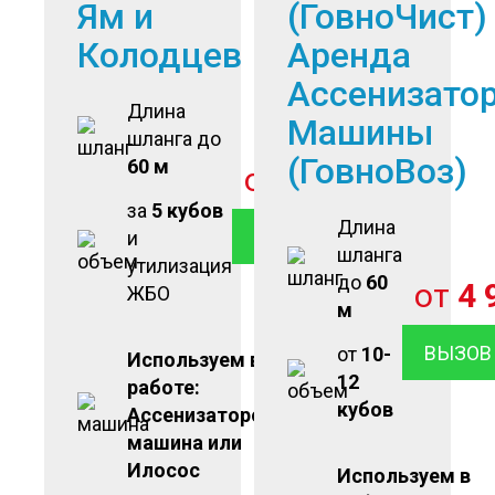
Ям и
(ГовноЧист)
Колодцев
Аренда
Ассенизато
Длина
Машины
шланга до
(ГовноВоз)
60 м
от
2 900
руб
за
5 кубов
Длина
ВЫЗОВ ОТКАЧКИ
и
шланга
утилизация
до
60
от
4 
ЖБО
м
ВЫЗОВ
от
10-
Используем в
12
работе:
кубов
Ассенизаторская
машина или
Илосос
Используем в