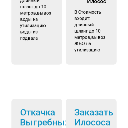
длинный
Илосос
шланг до 10
В Стоимость
метров,вывоз
входит:
воды на
длинный
утилизацию
шланг до 10
воды из
метров,вывоз
подвала
ЖБО на
утилизацию
Откачка
Заказать
Выгребных
Илососа