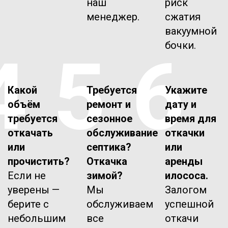
наш
риск
менеджер.
сжатия
вакуумной
бочки.
4
5
6
Какой
Требуется
Укажите
объём
ремонт и
дату и
требуется
сезонное
время для
откачать
обслуживание
откачки
или
септика?
или
прочистить?
Откачка
аренды
Если не
зимой?
илососа.
уверены —
Мы
Залогом
берите с
обслуживаем
успешной
небольшим
все
откачи