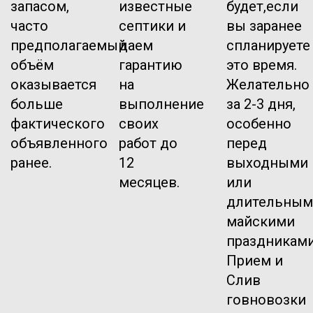
запасом,
известные
будет,если
часто
септики и
вы заранее
предполагаемый
даем
спланируете
объём
гарантию
это время.
оказывается
на
Желательно
больше
выполнение
за 2-3 дня,
фактического
своих
особенно
объявленного
работ до
перед
ранее.
12
выходными
месяцев.
или
длительным
майскими
праздниками
Прием и
Слив
говновозки