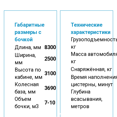
Габаритные
Технические
размеры с
характеристики
бочкой
Грузоподъемность
кг
Длина, мм
8300
Масса автомобиля
Ширина,
2500
кг
мм
Снаряжённая, кг
Высота по
3100
кабине, мм
Время наполнени
Колесная
цистерны, минут
3690
база, мм
Глубина
Объем
всасывания,
7-10
бочки, м3
метров
Гидродинамическая