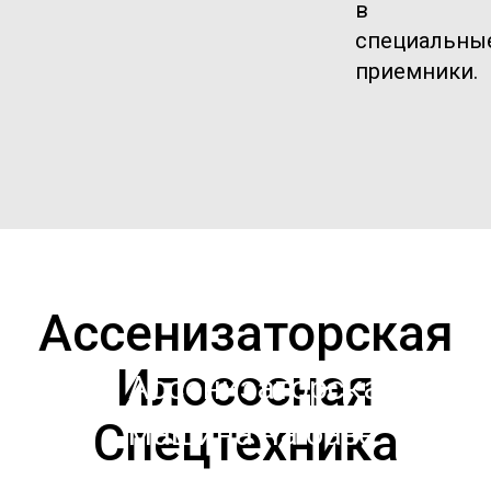
в
специальны
приемники.
Ассенизаторская
Илососная
Ассенизаторская
Спецтехника
машина на базе
Газ 3307