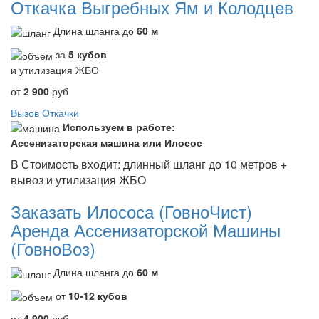
Откачка Выгребных Ям и Колодцев
Длина шланга до
60 м
за
5 кубов
и утилизация ЖБО
от
2 900
руб
Вызов Откачки
Используем в работе:
Ассенизаторская машина или Илосос
В Стоимость входит: длинный шланг до 10 метров +
вывоз и утилизация ЖБО
Заказать Илососа (ГовноЧист)
Аренда Ассенизаторской Машины
(ГовноВоз)
Длина шланга до
60 м
от
10-12 кубов
от
4 900
руб