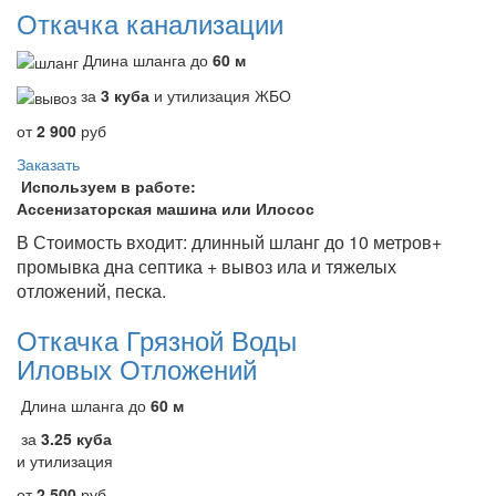
Откачка канализации
Длина шланга до
60 м
за
3 куба
и утилизация ЖБО
от
2 900
руб
Заказать
Используем в работе:
Ассенизаторская машина или Илосос
В Стоимость входит: длинный шланг до 10 метров+
промывка дна септика + вывоз ила и тяжелых
отложений, песка.
Откачка Грязной Воды
Иловых Отложений
Длина шланга до
60 м
за
3.25 куба
и утилизация
от
2 500
руб