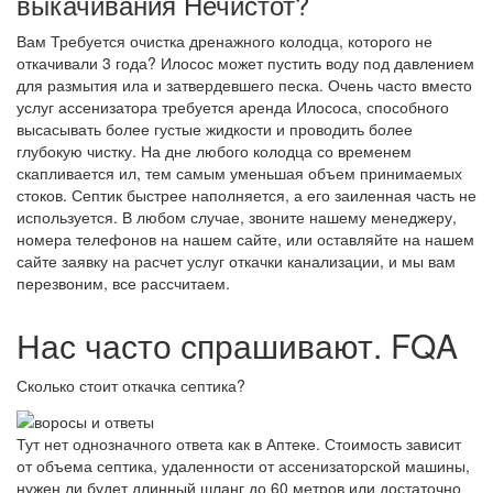
выкачивания Нечистот?
Вам Требуется очистка дренажного колодца, которого не
откачивали 3 года? Илосос может пустить воду под давлением
для размытия ила и затвердевшего песка. Очень часто вместо
услуг ассенизатора требуется аренда Илососа, способного
высасывать более густые жидкости и проводить более
глубокую чистку. На дне любого колодца со временем
скапливается ил, тем самым уменьшая объем принимаемых
стоков. Септик быстрее наполняется, а его заиленная часть не
используется. В любом случае, звоните нашему менеджеру,
номера телефонов на нашем сайте, или оставляйте на нашем
сайте заявку на расчет услуг откачки канализации, и мы вам
перезвоним, все рассчитаем.
Нас часто спрашивают. FQA
Сколько стоит откачка септика?
Тут нет однозначного ответа как в Аптеке. Стоимость зависит
от объема септика, удаленности от ассенизаторской машины,
нужен ли будет длинный шланг до 60 метров или достаточно