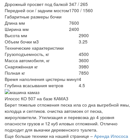
Дорожный просвет под балкой
347 / 265
Передней оси / задним мостом
1700 / 1560
Габаритные размеры бочки
Длина мм
7600
Ширина мм
2400
Высота мм
2900
Объем бочки м3
3.25
Технические характеристики
Грузоподъемность, кг
4500
Масса автомобиля, кг
3600
Снаряжённая кг
3980
Полная кг
7850
Время наполнения цистерны минут
4
Глубина всасывания метров
4.5
Илосос КО 507 на базе КАМАЗ
Берет тяжелые отложения песка ила со дна выгребной ямы,
колодца и септиков. очистка автомоек от песка,
жироуловители. Утилизация и перевозка до 4 уровня
опасности грузов и 12 куб иловых отложений. Отлично
подходит для выкачки деревенского туалета.
Еще больше техники на нашей странице –
Аренда Илососа