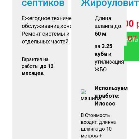
септиков
Жироуловит
Ежегодное техническое
Длина
от
6 500
обслуживание,консервация.
шланга до
Ремонт системы и
60 м
о
ЗАКАЗАТЬ
отдельных частей.
за
3.25
куба
и
Гарантия на
утилизация
работы
до 12
ЖБО
месяцев.
Используем
в работе:
Илосос
В Стоимость
входит: длинна
шланга до 10
метров +