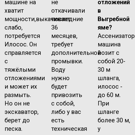
машине на
не
отложений
хватит
откачивали
в
мощности,выкачивает
последние
Выгребной
слабо,
36
яме?
потребуется
месяцев,
Ассенизатор
Илосос. Он
требует
машина
справляется
дополнительной
возит с
с
промывки.
собой 20-
тяжёлыми
Воду
30 м
отложениями
нужно
шланга,
и может их
будет
илосос -
размыть.
привозить
до 60 м.
Но он не
с собой,
При
экскаватор,
либо у вас
шланге
берет до
есть
более 30 м,
песка.
техническая
у