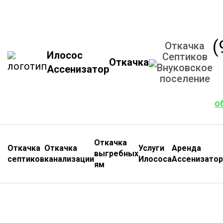
(
Откачка
Илосос
Септиков
Откачка
Внуковское
Ассенизатор
поселение
о
Откачка
Откачка
Откачка
Услуги
Аренда
выгребных
септиков
канализации
Илососа
Ассенизатор
ям