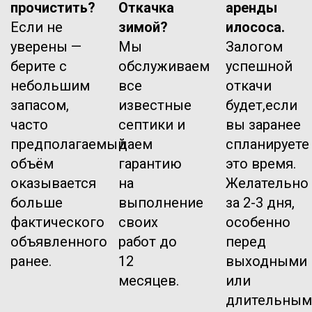
прочистить?
Откачка
аренды
Если не
зимой?
илососа.
уверены —
Мы
Залогом
берите с
обслуживаем
успешной
небольшим
все
откачи
запасом,
известные
будет,если
часто
септики и
вы заранее
предполагаемый
даем
спланируете
объём
гарантию
это время.
оказывается
на
Желательно
больше
выполнение
за 2-3 дня,
фактического
своих
особенно
объявленного
работ до
перед
ранее.
12
выходными
месяцев.
или
длительным