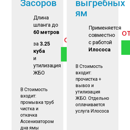
Засоров
выгребных
ям
Длина
шланга до
Применяется
о
60 метров
совместно
от
3 900
руб
с работой
за
3.25
Илососа
куба
ЗАКАЗАТЬ
и
утилизация
В Стоимость
ЖБО
входит:
прочистка +
вывоз и
В Стоимость
утилизация
входит:
ЖБО. Отдельно
промывка труб
оплачивается
чистка и
услуга Илососа
откачка
Ассенизатором
дна ямы