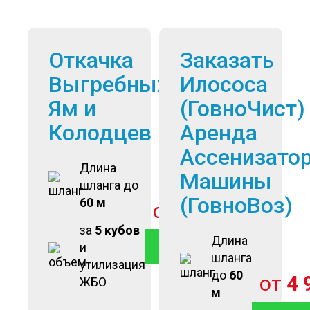
Откачка
Заказать
Выгребных
Илососа
Ям и
(ГовноЧист)
Колодцев
Аренда
Ассенизато
Длина
Машины
шланга до
(ГовноВоз)
60 м
от
2 900
руб
за
5 кубов
Длина
ВЫЗОВ ОТКАЧКИ
и
шланга
утилизация
до
60
от
4 
ЖБО
м