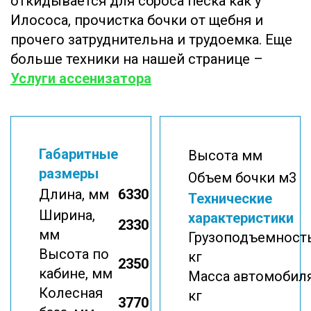
откидывается для сброса песка как у
Илососа, прочистка бочки от щебня и
прочего затруднительна и трудоемка. Еще
больше техники на нашей странице –
Услуги ассенизатора
Габаритные
Высота мм
размеры
Объем бочки м3
Длина, мм
6330
Технические
Ширина,
характеристики
2330
мм
Грузоподъемность
Высота по
кг
2350
кабине, мм
Масса автомобиля
Колесная
кг
3770