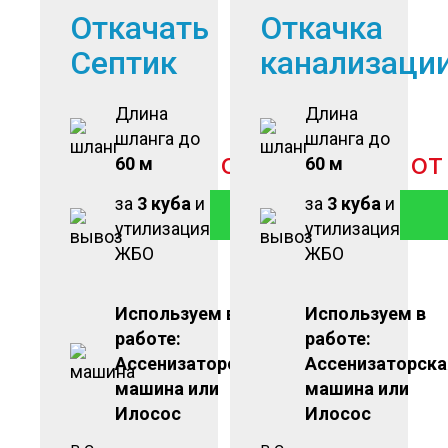
Откачать
Откачка
Септик
канализаци
Длина
Длина
шланга до
шланга до
от
2 900
руб
о
60 м
60 м
за
3 куба
и
за
3 куба
и
ЗАКАЗАТЬ
утилизация
утилизация
ЖБО
ЖБО
Используем в
Используем в
работе:
работе:
Ассенизаторская
Ассенизаторска
машина или
машина или
Илосос
Илосос