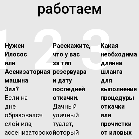
работаем
1
2
3
Нужен
Расскажите,
Какая
Илосос
что у вас
необходима
или
за тип
длинна
Асенизаторная
резервуара
шланга
машина
и дату
для
Зил?
последней
выполнения
Если на
откачки.
процедуры
дне
Дачный
откачки
образовался
уличный
или
слой ила,
туалет,
прочистки
ассенизаторской
который
от иловых