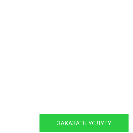
Чистим колодцы и
трубы
Ассенизатор и Илосос
откачка Ила ЖБО
Откачка Автономной
Канализации на Даче
Обслуживаем и
ремонтируем септики
различных марок
с гарантией на работы до
12 месяцев.
ЗАКАЗАТЬ УСЛУГУ