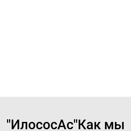
среднерыночные.
Запишите наш номер
телефона
в адресную книгу, получите
скидку
и лучший сервис.
"ИлососАс"Как мы