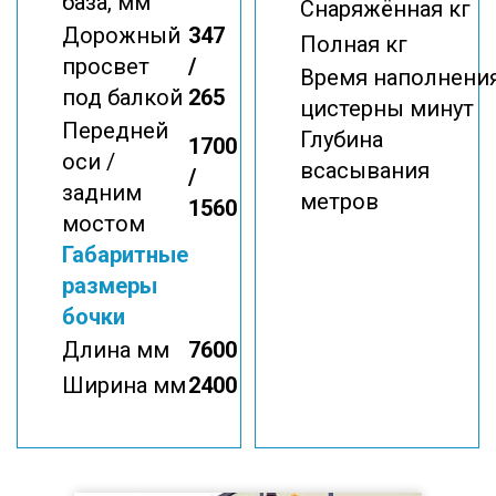
база, мм
Снаряжённая кг
Дорожный
347
Полная кг
просвет
/
Время наполнени
под балкой
265
цистерны минут
Передней
Глубина
1700
оси /
всасывания
/
задним
метров
1560
мостом
Габаритные
размеры
бочки
Длина мм
7600
Ширина мм
2400