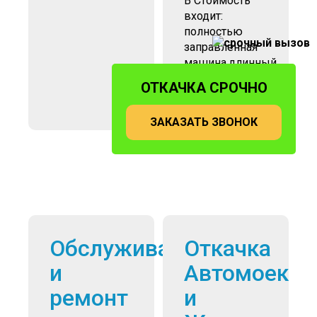
В Стоимость
входит:
полностью
заправленная
машина,длинный
шланг.
ОТКАЧКА СРОЧНО
водитель
ЗАКАЗАТЬ ЗВОНОК
Обслуживание
Откачка
и
Автомоек
ремонт
и