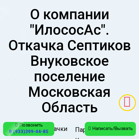
О компании
"ИлососАс".
Откачка Септиков
Внуковское
поселение
Московская
Область
Позвонить
Написать/Вызвать
Пару слов о Нашей
8 (933)399-44-85