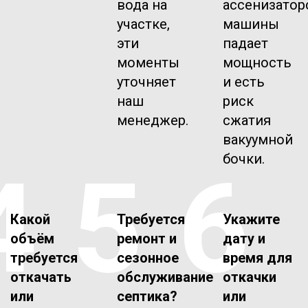
вода на
ассенизатор
участке,
машины
эти
падает
моменты
мощность
уточняет
и есть
наш
риск
менеджер.
сжатия
вакуумной
бочки.
4
5
6
Какой
Требуется
Укажите
объём
ремонт и
дату и
требуется
сезонное
время для
откачать
обслуживание
откачки
или
септика?
или