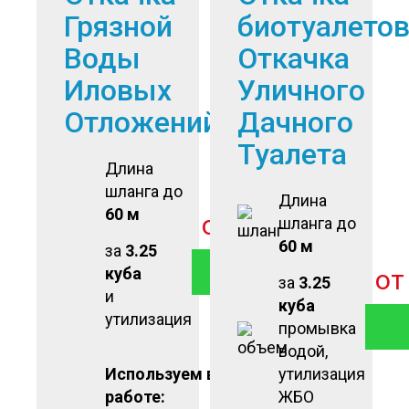
Грязной
биотуалето
Воды
Откачка
Иловых
Уличного
Отложений
Дачного
Туалета
Длина
шланга до
Длина
60 м
от
2 500
руб
шланга до
60 м
за
3.25
ЗАКАЗАТЬ
куба
о
за
3.25
и
куба
утилизация
промывка
водой,
Используем в
утилизация
работе:
ЖБО