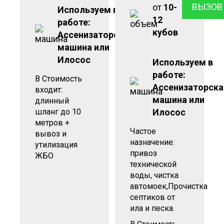
ВЫЗОВ
от
10-
Используем в
12
работе:
кубов
Ассенизаторская
машина или
Илосос
Используем в
работе:
В Стоимость
Ассенизаторска
входит:
машина или
длинный
шланг до 10
Илосос
метров +
Частое
вывоз и
назначение:
утилизация
привоз
ЖБО
технической
воды, чистка
автомоек,Прочистка
септиков от
ила и песка.