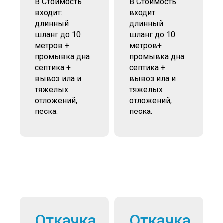
В Стоимость
В Стоимость
входит:
входит:
длинный
длинный
шланг до 10
шланг до 10
метров +
метров+
промывка дна
промывка дна
септика +
септика +
вывоз ила и
вывоз ила и
тяжелых
тяжелых
отложений,
отложений,
песка.
песка.
Откачка
Откачка