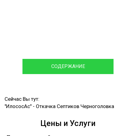
Септика
120 мин
Время доставки
Ассенизаторской машины и
Илососа
СОДЕРЖАНИЕ
Сейчас Вы тут:
"ИлососАс"
-
Откачка Септиков Черноголовка
Цены и Услуги