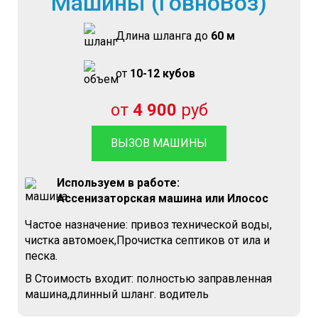
Машины (ГовноВоз)
Длина шланга до
60 м
от
10-12 кубов
от
4 900
руб
ВЫЗОВ МАШИНЫ
Используем в работе:
Ассенизаторская машина или Илосос
Частое назначение: привоз технической воды,
чистка автомоек,Прочистка септиков от ила и
песка.
В Стоимость входит: полностью заправленная
машина,длинный шланг. водитель