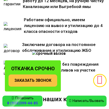
работу до 12 месяцев, на ручную чистку
Канализации или Выгребной ямы
Работаем официально, имеем
лицензию на вывоз и утилизацию до 4
класса опасности отходов
Заключаем договора на постоянное
обслуживание и утилизацию ЖБО
Откачка проходит без повреждения
ОТКАЧКА СРОЧНО
насаждений и разливов на участке
ЗАКАЗАТЬ ЗВОНОК
Отзывы наших клиентов
Позвонить
Написать/Вызвать
8 (933)399-44-85