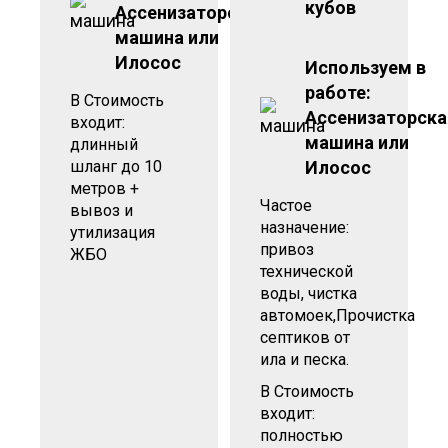
кубов
Ассенизаторская
машина или
Илосос
Используем в
работе:
В Стоимость
Ассенизаторска
входит:
машина или
длинный
шланг до 10
Илосос
метров +
Частое
вывоз и
назначение:
утилизация
привоз
ЖБО
технической
воды, чистка
автомоек,Прочистка
септиков от
ила и песка.
В Стоимость
входит:
полностью