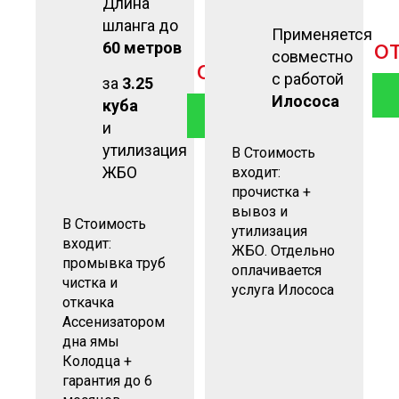
Длина
шланга до
Применяется
о
60 метров
совместно
от
3 900
руб
с работой
за
3.25
Илососа
куба
ЗАКАЗАТЬ
и
утилизация
В Стоимость
ЖБО
входит:
прочистка +
вывоз и
В Стоимость
утилизация
входит:
ЖБО. Отдельно
промывка труб
оплачивается
чистка и
услуга Илососа
откачка
Ассенизатором
дна ямы
Колодца +
гарантия до 6