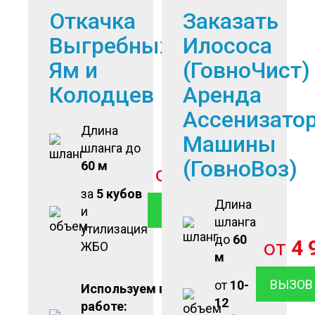
Откачка
Заказать
Выгребных
Илососа
Ям и
(ГовноЧист)
Колодцев
Аренда
Ассенизато
Длина
Машины
шланга до
(ГовноВоз)
60 м
от
2 900
руб
за
5 кубов
Длина
ВЫЗОВ ОТКАЧКИ
и
шланга
утилизация
до
60
от
4 
ЖБО
м
ВЫЗОВ
от
10-
Используем в
12
работе: