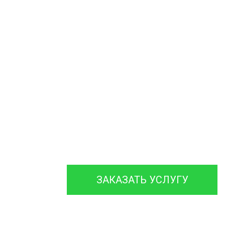
Ассенизатор и Илосос
откачка Ила ЖБО
Откачка Автономной
Канализации на Даче
Обслуживаем и
ремонтируем септики
различных марок
с гарантией на работы до
12 месяцев.
ЗАКАЗАТЬ УСЛУГУ
30 мин
120 мин
120 мин