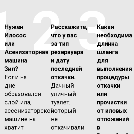
1
2
3
Нужен
Расскажите,
Какая
Илосос
что у вас
необходима
или
за тип
длинна
Асенизаторная
резервуара
шланга
машина
и дату
для
Зил?
последней
выполнения
Если на
откачки.
процедуры
дне
Дачный
откачки
образовался
уличный
или
слой ила,
туалет,
прочистки
ассенизаторской
который
от иловых
машине на
не
отложений
хватит
откачивали
в