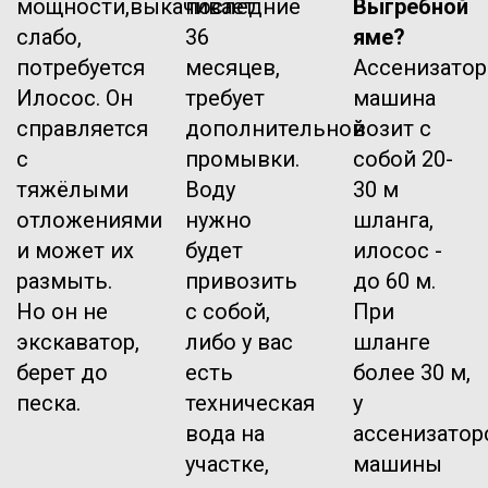
мощности,выкачивает
последние
Выгребной
слабо,
36
яме?
потребуется
месяцев,
Ассенизатор
Илосос. Он
требует
машина
справляется
дополнительной
возит с
с
промывки.
собой 20-
тяжёлыми
Воду
30 м
отложениями
нужно
шланга,
и может их
будет
илосос -
размыть.
привозить
до 60 м.
Но он не
с собой,
При
экскаватор,
либо у вас
шланге
берет до
есть
более 30 м,
песка.
техническая
у
вода на
ассенизатор
участке,
машины