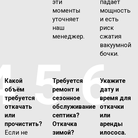
эти
падает
моменты
мощность
уточняет
и есть
наш
риск
менеджер.
сжатия
вакуумной
бочки.
4
5
6
Какой
Требуется
Укажите
объём
ремонт и
дату и
требуется
сезонное
время для
откачать
обслуживание
откачки
или
септика?
или
прочистить?
Откачка
аренды
Если не
зимой?
илососа.