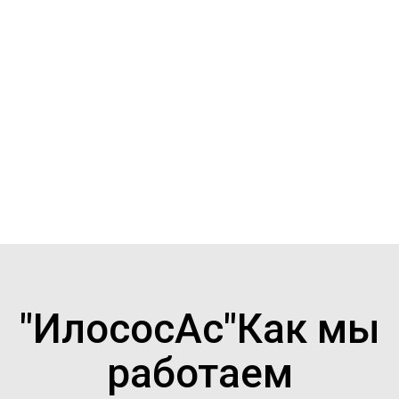
Запишите наш номер
телефона
в адресную книгу, получите
скидку
и лучший сервис.
"ИлососАс"Как мы
работаем