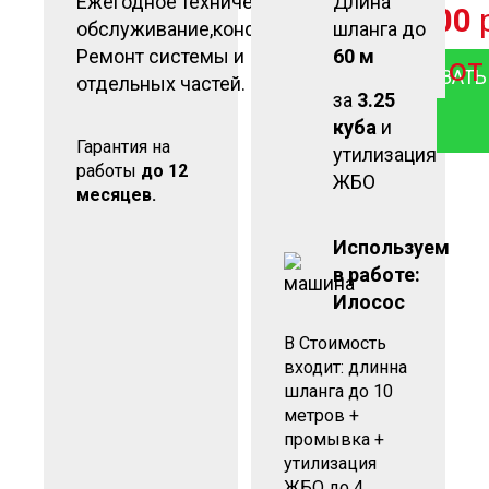
Ежегодное техническое
Длина
от
6 500
обслуживание,консервация.
шланга до
Ремонт системы и
60 м
о
ЗАКАЗАТЬ
отдельных частей.
за
3.25
куба
и
Гарантия на
утилизация
работы
до 12
ЖБО
месяцев.
Используем
в работе:
Илосос
В Стоимость
входит: длинна
шланга до 10
метров +
промывка +
утилизация
ЖБО до 4