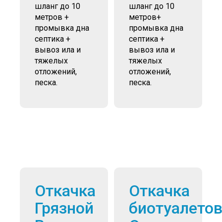
шланг до 10
шланг до 10
метров +
метров+
промывка дна
промывка дна
септика +
септика +
вывоз ила и
вывоз ила и
тяжелых
тяжелых
отложений,
отложений,
песка.
песка.
Откачка
Откачка
Грязной
биотуалето