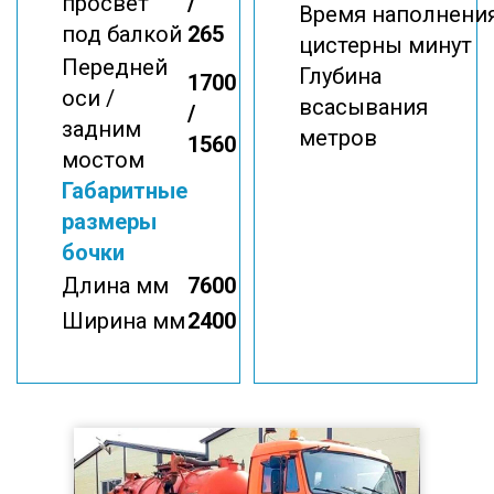
просвет
/
Время наполнени
под балкой
265
цистерны минут
Передней
Глубина
1700
оси /
всасывания
/
задним
метров
1560
мостом
Габаритные
размеры
бочки
Длина мм
7600
Ширина мм
2400