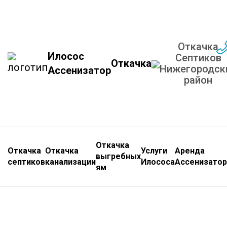
Откачка
Илосос
Септиков
Откачка
Нижегородск
Ассенизатор
район
Откачка
Откачка
Откачка
Услуги
Аренда
выгребных
септиков
канализации
Илососа
Ассенизатор
ям