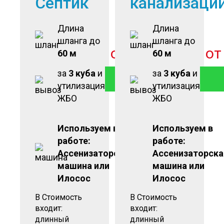
Септик
канализаци
Длина
Длина
шланга до
шланга до
от
2 900
руб
о
60 м
60 м
за
3 куба
и
за
3 куба
и
ЗАКАЗАТЬ
утилизация
утилизация
ЖБО
ЖБО
Используем в
Используем в
работе:
работе:
Ассенизаторская
Ассенизаторска
машина или
машина или
Илосос
Илосос
В Стоимость
В Стоимость
входит:
входит:
длинный
длинный