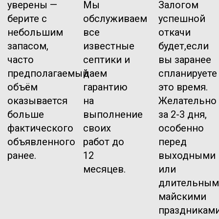
уверены —
Мы
Залогом
берите с
обслуживаем
успешной
небольшим
все
откачи
запасом,
известные
будет,если
часто
септики и
вы заранее
предполагаемый
даем
спланируете
объём
гарантию
это время.
оказывается
на
Желательно
больше
выполнение
за 2-3 дня,
фактического
своих
особенно
объявленного
работ до
перед
ранее.
12
выходными
месяцев.
или
длительным
майскими
праздниками