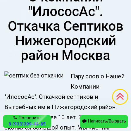
"ИлососАс".
Откачка Септиков
Нижегородский
район Москва
Пару слов о Нашей
Компании
"ИлососАс". Откачкой септиков и
Выгребных ям в Нижегородский район
занимаемся более 10 лет. За это время
Позвонить
Написать/Вызвать
8 (933)399-44-85
скопился большой опыт. Мы чистим