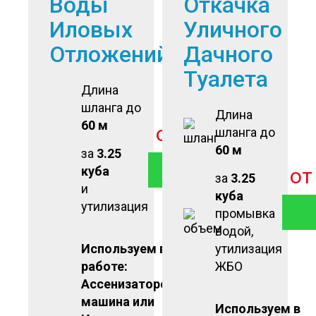
Воды
Откачка
Иловых
Уличного
Отложений
Дачного
Туалета
Длина
шланга до
Длина
60 м
от
2 500
руб
шланга до
60 м
за
3.25
ЗАКАЗАТЬ
куба
о
за
3.25
и
куба
утилизация
промывка
водой,
Используем в
утилизация
работе:
ЖБО
Ассенизаторская
машина или
Используем в