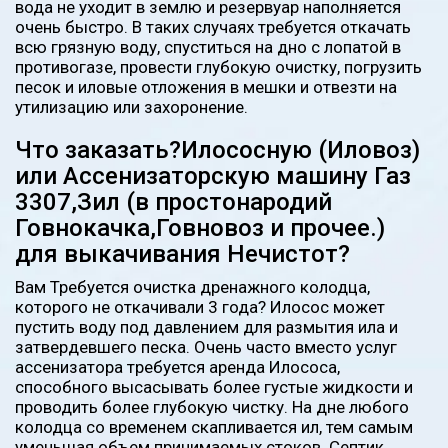
вода не уходит в землю и резервуар наполняется
очень быстро. В таких случаях требуется откачать
всю грязную воду, спуститься на дно с лопатой в
противогазе, провести глубокую очистку, погрузить
песок и иловые отложения в мешки и отвезти на
утилизацию или захоронение.
Что заказать?Илососную (Иловоз)
или Ассенизаторскую машину Газ
3307,Зил (в простонародий
Говнокачка,Говновоз и прочее.)
для выкачивания Нечистот?
Вам Требуется очистка дренажного колодца,
которого не откачивали 3 года? Илосос может
пустить воду под давлением для размытия ила и
затвердевшего песка. Очень часто вместо услуг
ассенизатора требуется аренда Илососа,
способного высасывать более густые жидкости и
проводить более глубокую чистку. На дне любого
колодца со временем скапливается ил, тем самым
уменьшая объем принимаемых стоков. Септик