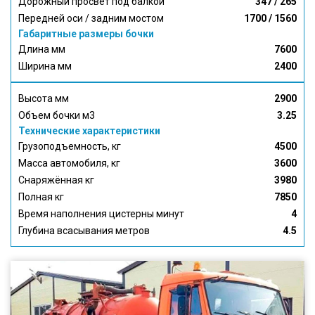
Дорожный просвет под балкой
347 / 265
Передней оси / задним мостом
1700 / 1560
Габаритные размеры бочки
Длина мм
7600
Ширина мм
2400
Высота мм
2900
Объем бочки м3
3.25
Технические характеристики
Грузоподъемность, кг
4500
Масса автомобиля, кг
3600
Снаряжённая кг
3980
Полная кг
7850
Время наполнения цистерны минут
4
Глубина всасывания метров
4.5