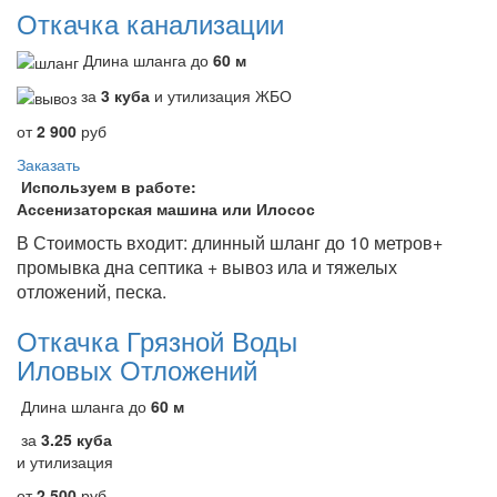
Откачка канализации
Длина шланга до
60 м
за
3 куба
и утилизация ЖБО
от
2 900
руб
Заказать
Используем в работе:
Ассенизаторская машина или Илосос
В Стоимость входит: длинный шланг до 10 метров+
промывка дна септика + вывоз ила и тяжелых
отложений, песка.
Откачка Грязной Воды
Иловых Отложений
Длина шланга до
60 м
за
3.25 куба
и утилизация
от
2 500
руб