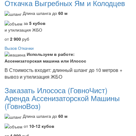
Откачка Выгребных Ям и Колодцев
Длина шланга до
60 м
за
5 кубов
и утилизация ЖБО
от
2 900
руб
Вызов Откачки
Используем в работе:
Ассенизаторская машина или Илосос
В Стоимость входит: длинный шланг до 10 метров +
вывоз и утилизация ЖБО
Заказать Илососа (ГовноЧист)
Аренда Ассенизаторской Машины
(ГовноВоз)
Длина шланга до
60 м
от
10-12 кубов
от
4 900
руб