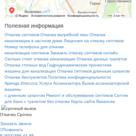
Полезная информация
Откачка септиков
Откачка выгребной ямы
Откачка
канализации в частном доме
Лицензия на откачку септиков
Номер телефона для откачки
канализации септиков
Заказать откачку септиков онлайн
Сколько стоит откачка канализации
Откачка дачных туалетов
Откачка сточных вод
Гидродинамическая прочистная
машина для канализации
Откачка септиков длинным шлангом
Откачка биотуалетов
Политика конфиденциальности
Аренда Илососа
Услуги Ассенизатора
Вызов ассенизаторской
машины
с длинным шлангом
Ремонт и обслуживание cептиков
Септик
для бани с туалетом без откачки
Карта сайта
Вакансии
Откачка Срочно
Заказать звонок
Позвонить
8 (933)399-44-85