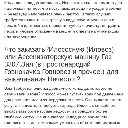
Когда дно колодца заилилось, Илосос откачал, что смог, а дно
настолько плотное, что поступающая вода не уходит в землю
и резервуар наполняется очень быстро. В таких случаях
требуется откачать всю грязную воду, спуститься на дно с
лопатой в противогазе, провести глубокую очистку, погрузить
песок и иловые отложения в мешки и отвезти на утилизацию
или захоронение.
Что заказать?Илососную (Иловоз)
или Ассенизаторскую машину Газ
3307,Зил (в простонародий
Говнокачка,Говновоз и прочее.) для
выкачивания Нечистот?
Вам Требуется очистка дренажного колодца, которого не
откачивали 3 года? Илосос может пустить воду под давлением
для размытия ила и затвердевшего песка. Очень часто вместо
услуг ассенизатора требуется аренда Илососа, способного
высасывать более густые жидкости и проводить более
глубокую чистку. На дне любого колодца со временем
скапливается ил, тем самым уменьшая объем принимаемых