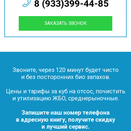
8 (933)399-44-85
ЗАКАЗАТЬ ЗВОНОК
Звоните, через 120 минут будет чисто
и без посторонних био запахов.
Цены и тарифы за куб на отсос, почистить
и утилизацию ЖБО, среднерыночные.
Запишите наш номер телефона
в адресную книгу, получите скидку
и лучший сервис.