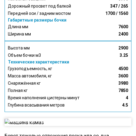
Дорожный просвет под балкой
347 / 265
Передней оси / задним мостом
1700 / 1560
Габаритные размеры бочки
Длина мм
7600
Ширина мм
2400
Высота мм
2900
Объем бочки м3
3.25
Технические характеристики
Грузоподъемность, кг
4500
Масса автомобиля, кг
3600
Снаряжённая кг
3980
Полная кг
7850
Время наполнения цистерны минут
4
Глубина всасывания метров
4.5
Илосос КО 507 на базе КАМАЗ
Берет тяжелые отложения песка ила со дна