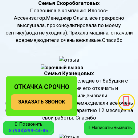
Семья Скоробогатовых
Позвонила в компанию Илосос-
Ассенизатор.Менеджер Ольга, все прекрасно
выслушала, проконсультировала по моему
септику(вода не уходила).Прихала машина, откачали
вовремя,водители очень вежливые.Спасибо
Семья Кузнецовых
Дачный садовый туалет, наследие от бабушки с
ОТКАЧКА СРОЧНО
дедушкой.Пришло время его откачать и
прочистить.Позвонили,вызвали
ЗАКАЗАТЬ ЗВОНОК
ассенизаторов.Приехали вовремя,сделали все очень
быстро и качественно.Дали гарантию 12 месяцев на
свои работы. Спасибо
Позвонить
Написать/Вызвать
8 (933)399-44-85