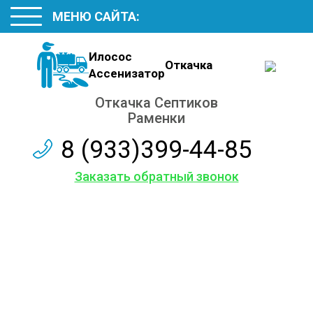
МЕНЮ САЙТА:
Илосос
Откачка
Ассенизатор
Откачка Септиков
Раменки
8 (933)399-44-85
Заказать обратный звонок
Откачиваем в Раменках
Септики и Выгребные ямы
Грунтовые воды из подвала
Деревянные Туалеты БиоТуалеты