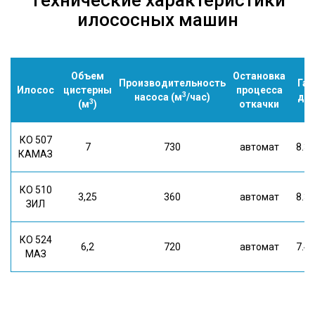
Технические характеристики
илососных машин
Объем
Остановка
Производительность
Га
Илосос
цистерны
процесса
3
насоса (м
/час)
д*ш
3
(м
)
откачки
КО 507
7
730
автомат
8.3*
КАМАЗ
КО 510
3,25
360
автомат
8.3*
ЗИЛ
КО 524
6,2
720
автомат
7.4*
МАЗ