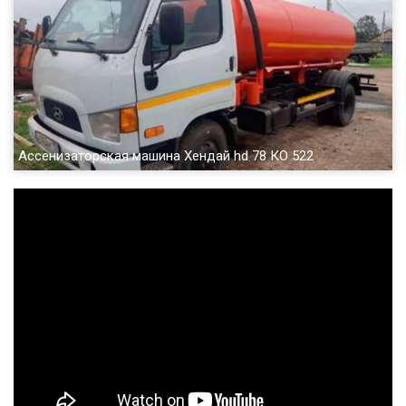
Ассенизаторская машина Хендай hd 78 КО 522