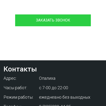
8 (933)399-44-85
ЗАКАЗАТЬ ЗВОНОК
Проконсультируйтесь с нашим
менеджером - это бесплатно и избавит
вас от лишних затрат!
Контакты
Адрес:
Опалиха
Часы работ:
с 7-00 до 22-00
Режим работы:
ежедневно без выходных