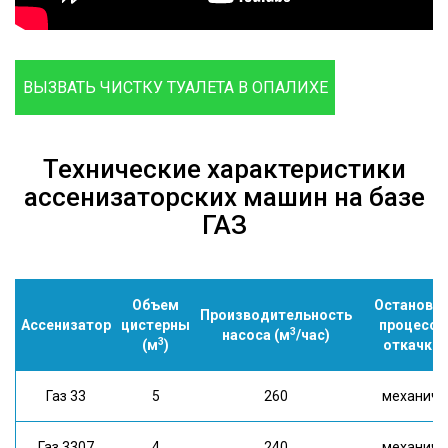
ВЫЗВАТЬ ЧИСТКУ ТУАЛЕТА В ОПАЛИХЕ
Технические характеристики
ассенизаторских машин на базе
ГАЗ
Объем
Остановк
Производительность
Ассенизатор
цистерны
процесса
3
насоса (м
/час)
3
(м
)
откачки
Газ 33
5
260
механич.
Газ 3307
4
240
механич.