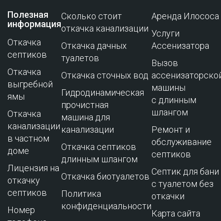
Полезная
Сколько стоит
Аренда Илососа
информация
откачка канализации
Услуги
Откачка
Откачка дачных
Ассенизатора
септиков
туалетов
Вызов
Откачка
Откачка сточных вод
ассенизаторско
выгребной
машины
Гидродинамическая
ямы
с длинным
прочистная
шлангом
Откачка
машина для
канализации
канализации
Ремонт и
в частном
обслуживание
Откачка септиков
доме
cептиков
длинным шлангом
Лицензия на
Септик для бани
Откачка биотуалетов
откачку
с туалетом без
септиков
Политика
откачки
конфиденциальности
Номер
Карта сайта