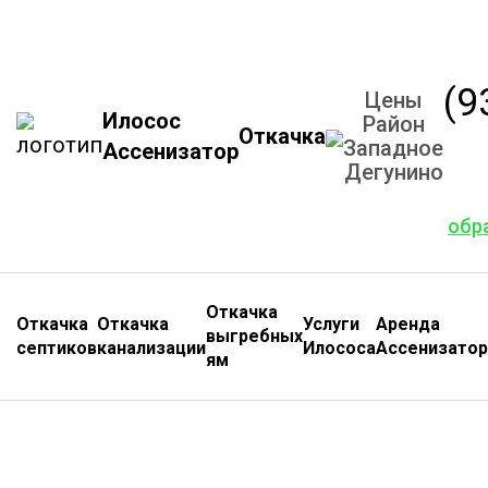
(9
Цены
Илосос
Район
Откачка
Западное
Ассенизатор
Дегунино
обр
Откачка
Откачка
Откачка
Услуги
Аренда
выгребных
септиков
канализации
Илососа
Ассенизатор
ям