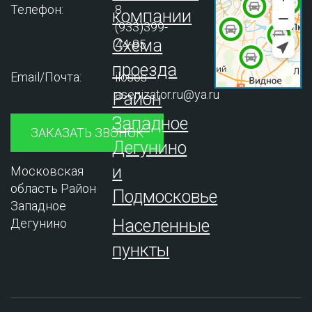
Телефон:
8
компании
(933)399-
Схема
44-85
проезда
Email/Почта:
ilosos-
asenizator.ru@ya.ru
Район
Западное
ЗАКАЗАТЬ ЗВОНОК
Дегунино
и
Московская
область Район
Подмосковье
Западное
Дегунино
Населенные
пункты