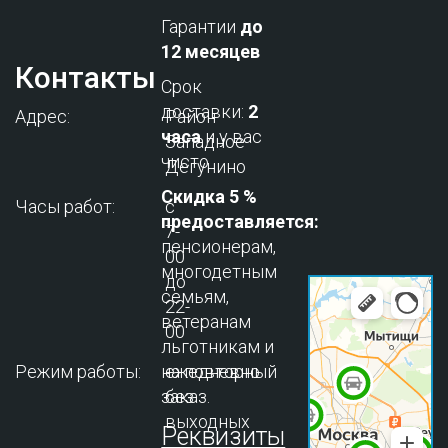
Гарантии
до
12 месяцев
Контакты
Срок
доставки:
2
Адрес:
Район
часа
и у вас
Западное
чисто
Дегунино
Скидка 5 %
Часы работ:
с
предоставляется:
7-
пенсионерам,
00
многодетным
до
семьям,
22-
ветеранам
00
льготникам и
Режим работы:
на повторный
ежедневно
заказ.
без
выходных
Реквизиты