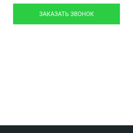
ЗАКАЗАТЬ ЗВОНОК
Проконсультируйтесь с
нашим
менеджером - это бесплатно
и избавит
вас от лишних затрат!