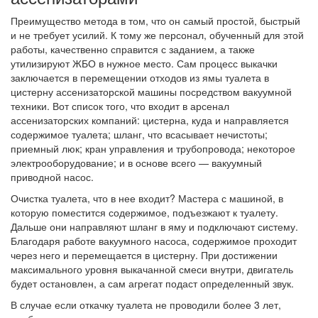
Преимущество метода в том, что он самый простой, быстрый
и не требует усилий. К тому же персонал, обученный для этой
работы, качественно справится с заданием, а также
утилизируют ЖБО в нужное место. Сам процесс выкачки
заключается в перемещении отходов из ямы туалета в
цистерну ассенизаторской машины посредством вакуумной
техники. Вот список того, что входит в арсенал
ассенизаторских компаний: цистерна, куда и направляется
содержимое туалета; шланг, что всасывает нечистоты;
приемный люк; кран управления и трубопровода; некоторое
электрооборудование; и в основе всего — вакуумный
приводной насос.
Очистка туалета, что в нее входит? Мастера с машиной, в
которую поместится содержимое, подъезжают к туалету.
Дальше они направляют шланг в яму и подключают систему.
Благодаря работе вакуумного насоса, содержимое проходит
через него и перемещается в цистерну. При достижении
максимального уровня выкачанной смеси внутри, двигатель
будет остановлен, а сам агрегат подаст определенный звук.
В случае если откачку туалета не проводили более 3 лет,