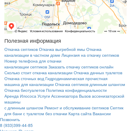
Полезная информация
Откачка септиков
Откачка выгребной ямы
Откачка
канализации в частном доме
Лицензия на откачку септиков
Номер телефона для откачки
канализации септиков
Заказать откачку септиков онлайн
Сколько стоит откачка канализации
Откачка дачных туалетов
Откачка сточных вод
Гидродинамическая прочистная
машина для канализации
Откачка септиков длинным шлангом
Откачка биотуалетов
Политика конфиденциальности
Аренда Илососа
Услуги Ассенизатора
Вызов ассенизаторской
машины
с длинным шлангом
Ремонт и обслуживание cептиков
Септик
для бани с туалетом без откачки
Карта сайта
Вакансии
Позвонить
8 (933)399-44-85
Написать/Вызвать