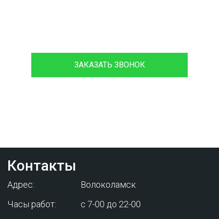
8 (933)399-44-85
ЗАКАЗАТЬ ЗВОНОК
Проконсультируйтесь с нашим
менеджером - это бесплатно и избавит
вас от лишних затрат!
Контакты
Адрес:
Волоколамск
Часы работ:
с 7-00 до 22-00