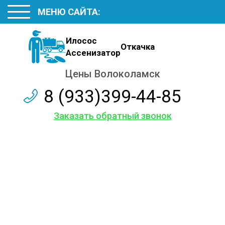
МЕНЮ САЙТА:
Илосос
Откачка
Ассенизатор
Цены Волоколамск
8 (933)399-44-85
Заказать обратный звонок
Наши цены
на откачку
Аренда Илососа с длинным шлангом
Услуги Ассенизатора с бочкой до 5 кубов