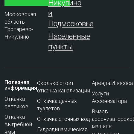
Никулино
и
Московская
область
Подмосковье
Тропарево-
Населенные
Никулино
пункты
Полезная
Сколько стоит
Аренда Илососа
информация
откачка канализации
Услуги
Откачка
Откачка дачных
Ассенизатора
септиков
туалетов
Вызов
Откачка
Откачка сточных вод
ассенизаторско
выгребной
машины
Гидродинамическая
ямы
с длинным