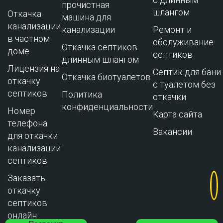
прочистная
шлангом
Откачка
машина для
канализации
канализации
Ремонт и
в частном
обслуживание
Откачка септиков
доме
cептиков
длинным шлангом
Лицензия на
Септик для бани
Откачка биотуалетов
откачку
с туалетом без
септиков
Политика
откачки
конфиденциальности
Номер
Карта сайта
телефона
Вакансии
для откачки
канализации
септиков
Заказать
откачку
септиков
онлайн