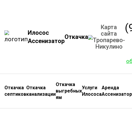
(
Карта
Илосос
сайта
Откачка
Тропарево-
Ассенизатор
Никулино
о
Откачка
Откачка
Откачка
Услуги
Аренда
выгребных
септиков
канализации
Илососа
Ассенизатор
ям