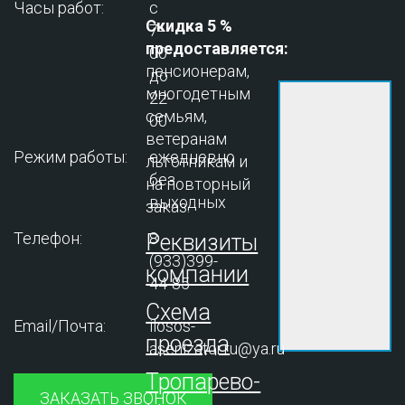
Часы работ:
с
Скидка 5 %
7-
предоставляется:
00
пенсионерам,
до
многодетным
22-
семьям,
00
ветеранам
Режим работы:
ежедневно
льготникам и
без
на повторный
выходных
заказ.
Телефон:
8
Реквизиты
(933)399-
компании
44-85
Схема
Email/Почта:
ilosos-
проезда
asenizator.ru@ya.ru
Тропарево-
ЗАКАЗАТЬ ЗВОНОК