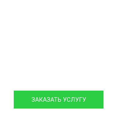
септиков
и колодцев
нтируем септики различных марок,
 гарантией на работы до 12 месяцев.
ЗАКАЗАТЬ УСЛУГУ