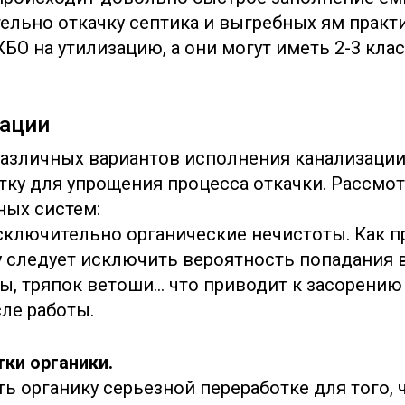
тельно откачку септика и выгребных ям практ
БО на утилизацию, а они могут иметь 2-3 клас
зации
различных вариантов исполнения канализации
отку для упрощения процесса откачки. Рассм
ных систем:
сключительно органические нечистоты. Как п
 следует исключить вероятность попадания в
ы, тряпок ветоши… что приводит к засорению
ле работы.
тки органики.
ть органику серьезной переработке для того,