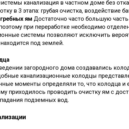
системы канализация в частном доме без отк
ку в 3 этапа: грубая очистка, воздействие ба
ыгребных ям
Достаточно часто большую часть
поэтому при переработке необходимо отделе
ионные системы позволяют исключить вероят
 находится под землей.
дца
ведении загородного дома создавались коло
одобные канализационные колодцы представ
нные моменты определяли то, что колодца и 
му приходилось проводить очистку ям с дос
опадания подземных вод.
ализации