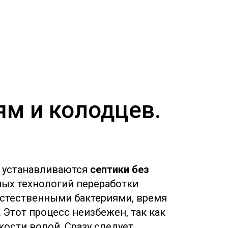
ям и колодцев.
о устанавливаются
септики без
ых технологий переработки
естественными бактериями, время
 Этот процесс неизбежен, так как
ости водой. Сразу следует