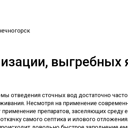
нечногорск
изации, выгребных 
емы отведения сточных вод достаточно част
живания. Несмотря на применение современн
т применение препаратов, заселяющих среду 
ткачку самого септика и илового отложения.
роисходит довольно быстрое заполнение емк