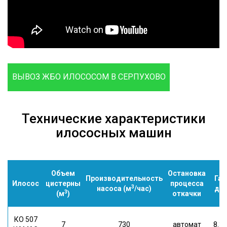
ВЫВОЗ ЖБО ИЛОСОСОМ В СЕРПУХОВО
Технические характеристики
илососных машин
Объем
Остановка
Производительность
Га
Илосос
цистерны
процесса
3
насоса (м
/час)
д*ш
3
(м
)
откачки
КО 507
7
730
автомат
8.3*