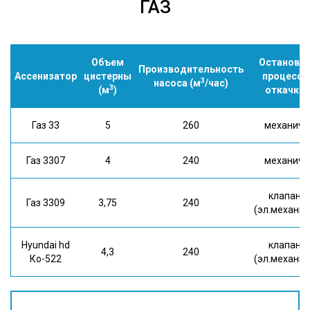
ГАЗ
Объем
Остановк
Производительность
Ассенизатор
цистерны
процесса
3
насоса (м
/час)
3
(м
)
откачки
Газ 33
5
260
механич.
Газ 3307
4
240
механич.
клапан
Газ 3309
3,75
240
(эл.механич
Hyundai hd
клапан
4,3
240
Ко-522
(эл.механич