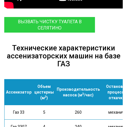
ВЫЗВАТЬ ЧИСТКУ ТУАЛЕТА В
СЕЛЯТИНО
Технические характеристики
ассенизаторских машин на базе
ГАЗ
Объем
Остановк
Производительность
Ассенизатор
цистерны
процесса
3
насоса (м
/час)
3
(м
)
откачки
Газ 33
5
260
механич.
Газ 3307
4
240
механич.