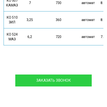
КО 507
7
730
автомат
8.3*
КАМАЗ
КО 510
3,25
360
автомат
8.3*
ЗИЛ
КО 524
6,2
720
автомат
7.4*
МАЗ
8 (933)399-44-85
ЗАКАЗАТЬ ЗВОНОК
Проконсультируйтесь с нашим
менеджером - это бесплатно и избавит