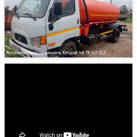
Ассенизаторская машина Хендай hd 78 КО 522