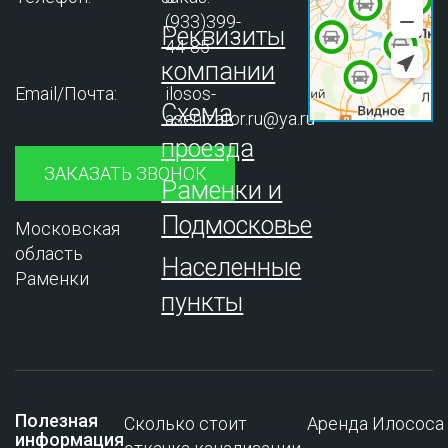
(933)399-
Реквизиты
44-85
компании
Email/Почта:
ilosos-
Схема
asenizator.ru@ya.ru
проезда
ЗАКАЗАТЬ ЗВОНОК
Раменки и
Подмосковье
Московская
область
Населенные
Раменки
пункты
Полезная
Сколько стоит
Аренда Илососа
информация