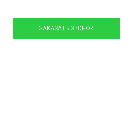
8 (933)399-44-85
ЗАКАЗАТЬ ЗВОНОК
Проконсультируйтесь с
нашим
менеджером - это бесплатно
и избавит
вас от лишних затрат!