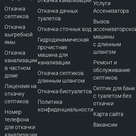
откачка канализации
Услуги
Откачка
Откачка дачных
Ассенизатора
септиков
туалетов
Вызов
Откачка
Откачка сточных вод
ассенизаторско
выгребной
машины
Гидродинамическая
ямы
с длинным
прочистная
шлангом
Откачка
машина для
канализации
канализации
Ремонт и
в частном
обслуживание
Откачка септиков
доме
cептиков
длинным шлангом
Лицензия на
Септик для бани
Откачка биотуалетов
откачку
с туалетом без
септиков
Политика
откачки
конфиденциальности
Номер
Карта сайта
телефона
Вакансии
для откачки
канализации