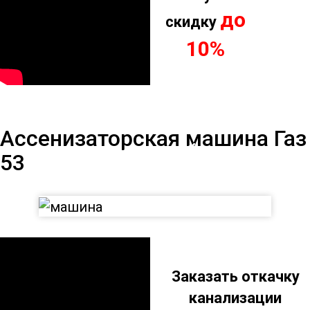
до
скидку
10%
Ассенизаторская
Ассенизаторская машина Газ
машина на базе Газ
53
53
Заказать откачку
канализации