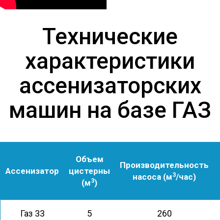
Технические
характеристики
ассенизаторских
машин на базе ГАЗ
Объем
Производительность
Ассенизатор
цистерны
3
насоса (м
/час)
3
(м
)
Газ 33
5
260