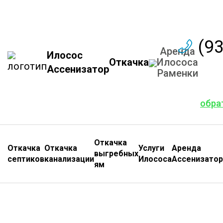
(9
Аренда
Илосос
Откачка
Илососа
Ассенизатор
Раменки
обра
Откачка
Откачка
Откачка
Услуги
Аренда
выгребных
септиков
канализации
Илососа
Ассенизатор
ям