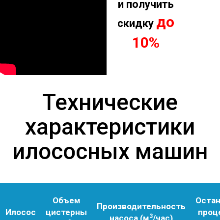
и получить
до
скидку
10%
Технические
характеристики
илососных машин
Объем
Остан
Производительность
Илосос
цистерны
проц
3
насоса (м
/час)