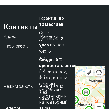
Гарантии
до
12 месяцев
Контакты
Срок
Адрес:
Раменки
доставки:
2
часа
и у вас
Часы работ:
с
чисто
7-
00
Скидка 5 %
до
предоставляется:
22-
пенсионерам,
00
многодетным
семьям,
Режим работы:
ежедневно
ветеранам
без
льготникам и
выходных
на повторный
Телефон:
заказ.
8