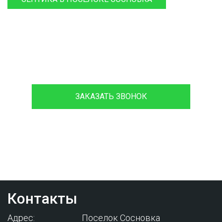
8 (933)399-44-85
ЗАКАЗАТЬ ЗВОНОК
Проконсультируйтесь с нашим
менеджером - это бесплатно и избавит
вас от лишних затрат!
Контакты
Адрес:
Поселок Сосновка