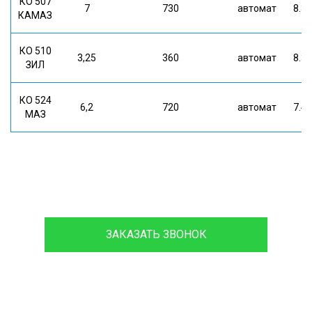
КО 507
7
730
автомат
8.3*
КАМАЗ
КО 510
3,25
360
автомат
8.3*
ЗИЛ
КО 524
6,2
720
автомат
7.4*
МАЗ
8 (933)399-44-85
ЗАКАЗАТЬ ЗВОНОК
Проконсультируйтесь с нашим
менеджером - это бесплатно и избавит