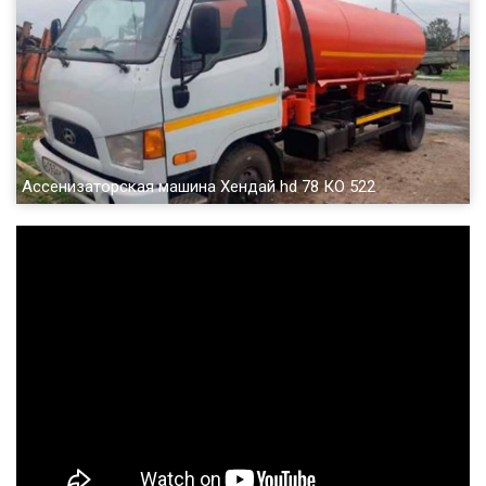
Ассенизаторская машина Хендай hd 78 КО 522