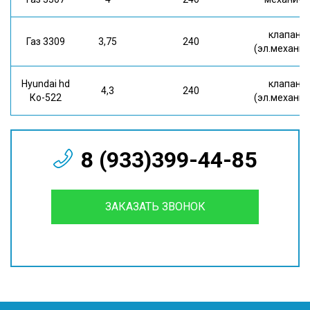
клапан
Газ 3309
3,75
240
(эл.механич
Hyundai hd
клапан
4,3
240
Ко-522
(эл.механич
8 (933)399-44-85
ЗАКАЗАТЬ ЗВОНОК