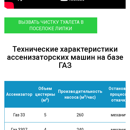
ВЫЗВАТЬ ЧИСТКУ ТУАЛЕТА В
ПОСЕЛОКЕ ЛИПКИ
Технические характеристики
ассенизаторских машин на базе
ГАЗ
Объем
Остановк
Производительность
Ассенизатор
цистерны
процесса
3
насоса (м
/час)
3
(м
)
откачки
Газ 33
5
260
механич.
Газ 3307
4
240
механич.