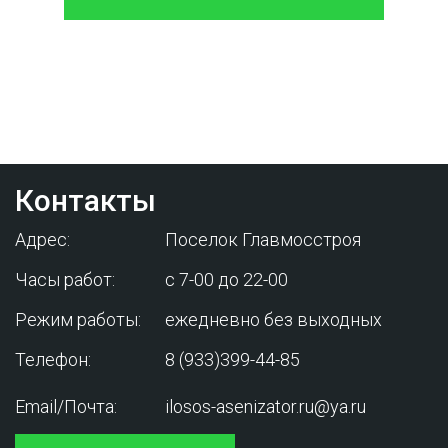
Проконсультируйтесь с нашим
менеджером - это бесплатно и избавит
вас от лишних затрат!
Контакты
Адрес:
Поселок Главмосстроя
Часы работ:
с 7-00 до 22-00
Режим работы:
ежедневно без выходных
Телефон:
8 (933)399-44-85
Email/Почта:
ilosos-asenizator.ru@ya.ru