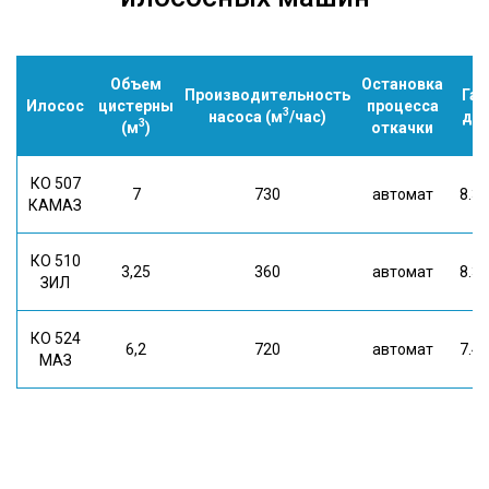
Объем
Остановка
Производительность
Га
Илосос
цистерны
процесса
3
насоса (м
/час)
д*ш
3
(м
)
откачки
КО 507
7
730
автомат
8.3*
КАМАЗ
КО 510
3,25
360
автомат
8.3*
ЗИЛ
КО 524
6,2
720
автомат
7.4*
МАЗ
8 (933)399-44-85