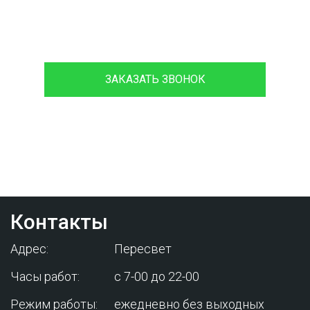
8 (933)399-44-85
ЗАКАЗАТЬ ЗВОНОК
Проконсультируйтесь с нашим
менеджером - это бесплатно и избавит
вас от лишних затрат!
Контакты
Адрес:
Пересвет
Часы работ:
с 7-00 до 22-00
Режим работы:
ежедневно без выходных