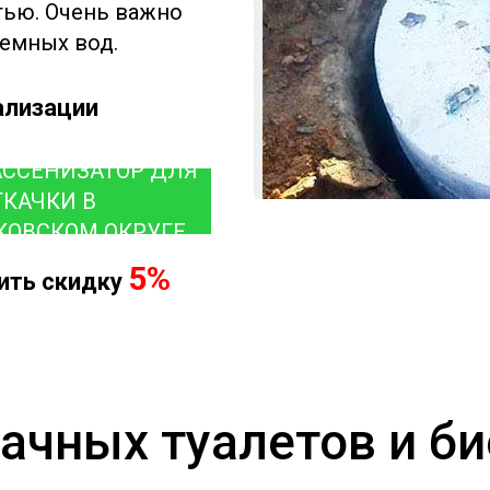
ью. Очень важно
емных вод.
ализации
АССЕНИЗАТОР ДЛЯ
ТКАЧКИ В
КОВСКОМ ОКРУГЕ
5%
чить скидку
ачных туалетов и б