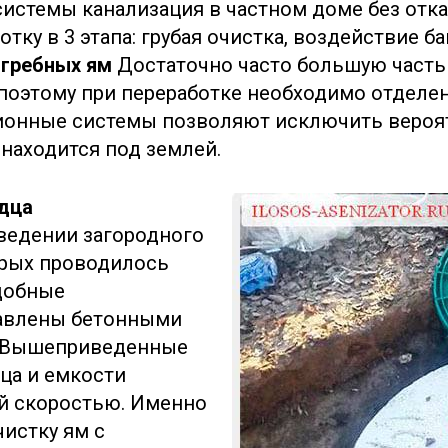
системы канализация в частном доме без отк
ку в 3 этапа: грубая очистка, воздействие ба
ыгребных ям
Достаточно часто большую часть
поэтому при переработке необходимо отделе
ионные системы позволяют исключить вероят
 находится под землей.
дца
ведении загородного
орых проводилось
одобные
авлены бетонными
. Вышеприведенные
ца и емкости
й скоростью. Именно
истку ям с