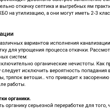
тельно откачку септика и выгребных ям практ
БО на утилизацию, а они могут иметь 2-3 клас
зации
различных вариантов исполнения канализации
отку для упрощения процесса откачки. Рассм
ных систем:
сключительно органические нечистоты. Как п
 следует исключить вероятность попадания в
ы, тряпок ветоши… что приводит к засорению
ле работы.
тки органики.
ть органику серьезной переработке для того,