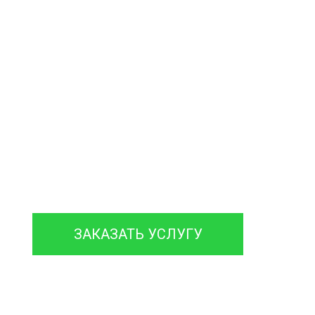
септиков
и колодцев
нтируем септики различных марок,
 гарантией на работы до 12 месяцев.
ЗАКАЗАТЬ УСЛУГУ