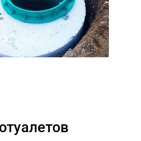
иотуалетов