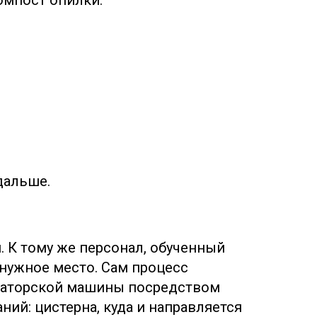
омпост опилки.
дальше.
. К тому же персонал, обученный
 нужное место. Сам процесс
изаторской машины посредством
ний: цистерна, куда и направляется