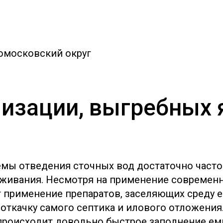
омосковский округ
изации, выгребных 
емы отведения сточных вод достаточно част
живания. Несмотря на применение современн
т применение препаратов, заселяющих среду 
ткачку самого септика и илового отложения.
роисходит довольно быстрое заполнение емк