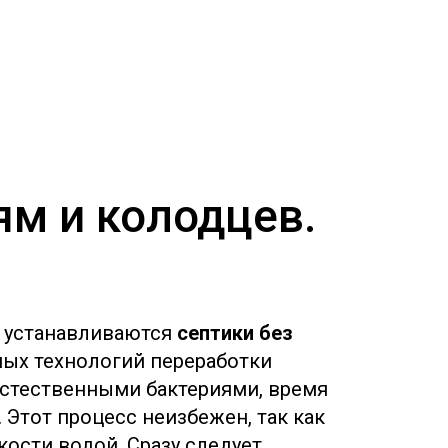
ям и колодцев.
о устанавливаются
септики без
ых технологий переработки
естественными бактериями, время
 Этот процесс неизбежен, так как
ости водой. Сразу следует