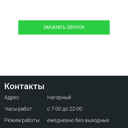
8 (933)399-44-85
ЗАКАЗАТЬ ЗВОНОК
Проконсультируйтесь с нашим
менеджером - это бесплатно и избавит
вас от лишних затрат!
Контакты
Адрес:
Нагорный
Часы работ:
с 7-00 до 22-00
Режим работы:
ежедневно без выходных