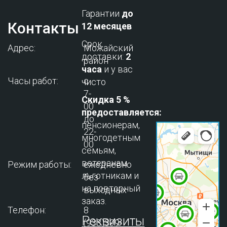
Гарантии
до
Контакты
12 месяцев
Срок
Адрес:
Можайский
доставки:
2
район
часа
и у вас
Часы работ:
с
чисто
7-
Скидка 5 %
00
предоставляется:
до
пенсионерам,
22-
многодетным
00
семьям,
ветеранам
Режим работы:
ежедневно
льготникам и
без
на повторный
выходных
заказ.
Телефон:
8
Реквизиты
(933)399-