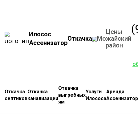
(
Цены
Илосос
Откачка
Можайский
Ассенизатор
район
о
Откачка
Откачка
Откачка
Услуги
Аренда
выгребных
септиков
канализации
Илососа
Ассенизатор
ям