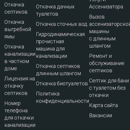
Откачка
Откачка дачных
Ассенизатора
септиков
туалетов
Вызов
Откачка
Откачка сточных вод
ассенизаторско
выгребной
машины
Гидродинамическая
ямы
с длинным
прочистная
шлангом
Откачка
машина для
канализации
канализации
Ремонт и
в частном
обслуживание
Откачка септиков
доме
cептиков
длинным шлангом
Лицензия на
Септик для бани
Откачка биотуалетов
откачку
с туалетом без
септиков
Политика
откачки
конфиденциальности
Номер
Карта сайта
телефона
Вакансии
для откачки
канализации