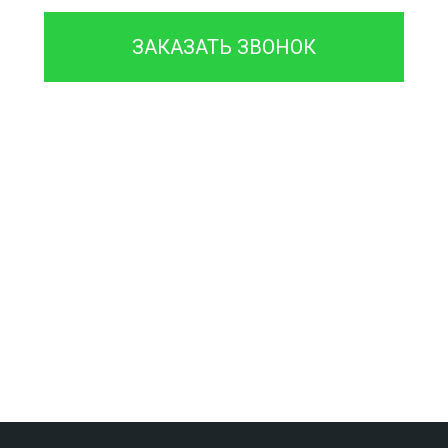
ЗАКАЗАТЬ ЗВОНОК
Проконсультируйтесь с
нашим
менеджером - это бесплатно
и избавит
вас от лишних затрат!