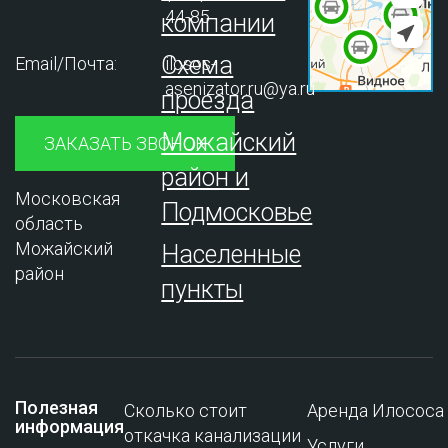
44-85
компании
Схема
Email/Почта:
ilosos-
asenizator.ru@ya.ru
проезда
Можайский
ЗАКАЗАТЬ ЗВОНОК
район и
Московская
Подмосковье
область
Можайский
Населенные
район
пункты
Полезная
Сколько стоит
Аренда Илососа
информация
откачка канализации
Услуги