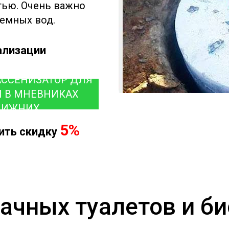
ью. Очень важно
емных вод.
ализации
АССЕНИЗАТОР ДЛЯ
И В МНЕВНИКАХ
НИЖНИХ
5%
чить скидку
ачных туалетов и б