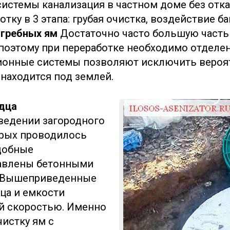
системы канализация в частном доме без отк
ку в 3 этапа: грубая очистка, воздействие ба
ыгребных ям
Достаточно часто большую часть
поэтому при переработке необходимо отделе
ионные системы позволяют исключить вероят
 находится под землей.
дца
ведении загородного
орых проводилось
одобные
авлены бетонными
. Вышеприведенные
ца и емкости
й скоростью. Именно
истку ям с