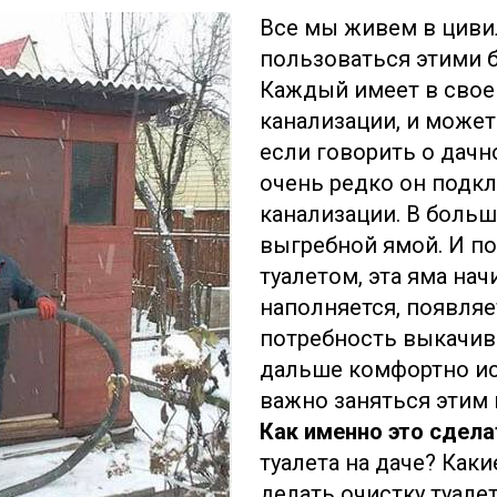
Все мы живем в цив
пользоваться этими 
Каждый имеет в свое
канализации, и может
если говорить о дачн
очень редко он подк
канализации. В больш
выгребной ямой. И по
туалетом, эта яма нач
наполняется, появляе
потребность выкачив
дальше комфортно исп
важно заняться этим
Как именно это сдела
туалета на даче? Как
делать очистку туале