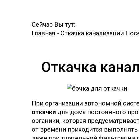
Сейчас Вы тут:
Главная
-
Откачка канализации По
Откачка канал
При организации автономной сист
откачки
для дома постоянного про
органики, которая предусматривае
от времени приходится выполнять о
даже при тщательной фильтрации п