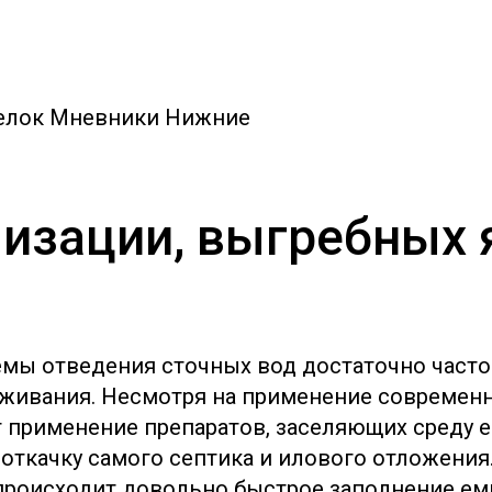
селок Мневники Нижние
изации, выгребных 
емы отведения сточных вод достаточно част
живания. Несмотря на применение современн
т применение препаратов, заселяющих среду 
ткачку самого септика и илового отложения.
роисходит довольно быстрое заполнение емк