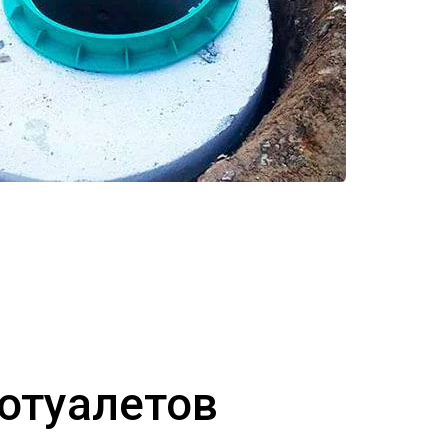
иотуалетов