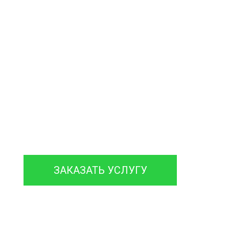
септиков
и колодцев
нтируем септики различных марок,
 гарантией на работы до 12 месяцев.
ЗАКАЗАТЬ УСЛУГУ