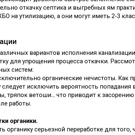
тельно откачку септика и выгребных ям практ
БО на утилизацию, а они могут иметь 2-3 клас
зации
различных вариантов исполнения канализации
отку для упрощения процесса откачки. Рассм
ных систем:
сключительно органические нечистоты. Как п
 следует исключить вероятность попадания в
ы, тряпок ветоши… что приводит к засорению
ле работы.
тки органики.
ть органику серьезной переработке для того,