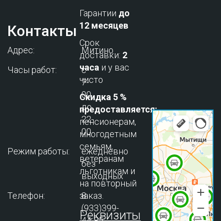
Гарантии
до
12 месяцев
Контакты
Срок
Адрес:
Митино
доставки:
2
часа
и у вас
Часы работ:
с
чисто
7-
00
Скидка 5 %
до
предоставляется:
22-
пенсионерам,
00
многодетным
семьям,
Режим работы:
ежедневно
ветеранам
без
льготникам и
выходных
на повторный
Телефон:
заказ.
8
(933)399-
Реквизиты
44-85