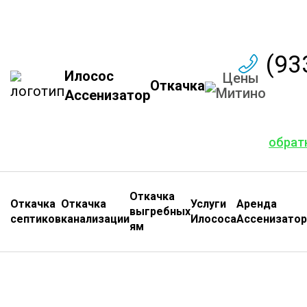
(93
Илосос
Цены
Откачка
Митино
Ассенизатор
обрат
Откачка
Откачка
Откачка
Услуги
Аренда
выгребных
септиков
канализации
Илососа
Ассенизатор
ям