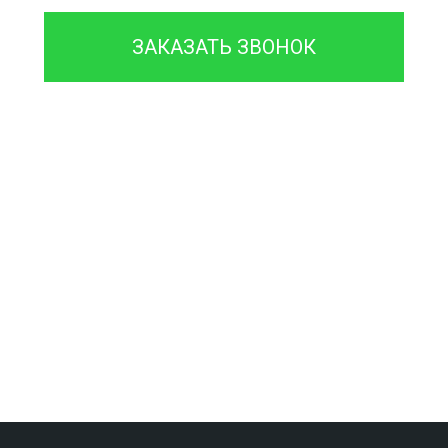
ЗАКАЗАТЬ ЗВОНОК
Проконсультируйтесь с
нашим
менеджером - это бесплатно
и избавит
вас от лишних затрат!