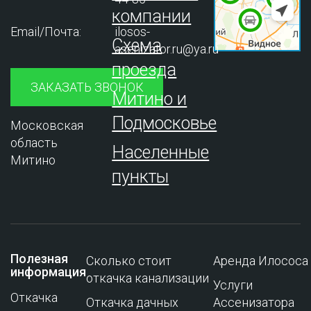
компании
Email/Почта:
ilosos-
Схема
asenizator.ru@ya.ru
проезда
ЗАКАЗАТЬ ЗВОНОК
Митино и
Подмосковье
Московская
область
Населенные
Митино
пункты
Полезная
Сколько стоит
Аренда Илососа
информация
откачка канализации
Услуги
Откачка
Откачка дачных
Ассенизатора