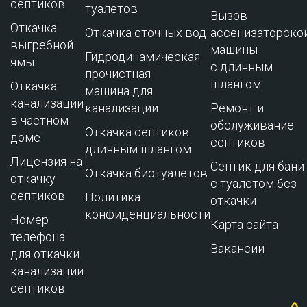
септиков
туалетов
Вызов
Откачка
Откачка сточных вод
ассенизаторско
выгребной
машины
Гидродинамическая
ямы
с длинным
прочистная
шлангом
Откачка
машина для
канализации
канализации
Ремонт и
в частном
обслуживание
Откачка септиков
доме
cептиков
длинным шлангом
Лицензия на
Септик для бани
Откачка биотуалетов
откачку
с туалетом без
септиков
Политика
откачки
конфиденциальности
Номер
Карта сайта
телефона
Вакансии
для откачки
канализации
септиков