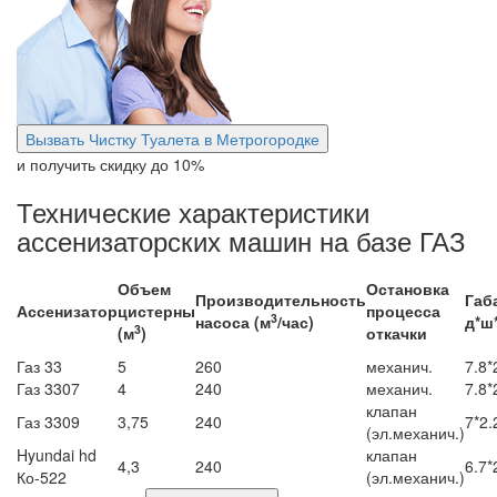
Вызвать Чистку Туалета в Метрогородке
и получить скидку
до 10%
Технические характеристики
ассенизаторских машин на базе ГАЗ
Объем
Остановка
Производительность
Габ
Ассенизатор
цистерны
процесса
3
насоса (м
/час)
д*ш*
3
(м
)
откачки
Газ 33
5
260
механич.
7.8*
Газ 3307
4
240
механич.
7.8*
клапан
Газ 3309
3,75
240
7*2.
(эл.механич.)
Hyundai hd
клапан
4,3
240
6.7*
Ко-522
(эл.механич.)