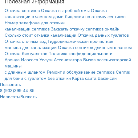
Полезная информация
Откачка септиков
Откачка выгребной ямы
Откачка
канализации в частном доме
Лицензия на откачку септиков
Номер телефона для откачки
канализации септиков
Заказать откачку септиков онлайн
Сколько стоит откачка канализации
Откачка дачных туалетов
Откачка сточных вод
Гидродинамическая прочистная
машина для канализации
Откачка септиков длинным шлангом
Откачка биотуалетов
Политика конфиденциальности
Аренда Илососа
Услуги Ассенизатора
Вызов ассенизаторской
машины
с длинным шлангом
Ремонт и обслуживание cептиков
Септик
для бани с туалетом без откачки
Карта сайта
Вакансии
Позвонить
8 (933)399-44-85
Написать/Вызвать