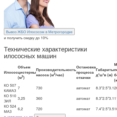
Вывоз ЖБО Илососом в Метрогородке
и получить скидку
до 10%
Технические характеристики
илососных машин
М
Объем
Остановка
Производительность
Габариты
п
Илосос
цистерны
процесса
3
насоса (м
/час)
д*ш*в (м)
б
3
(м
)
откачки
(
КО 507
7
730
автомат
8.3*2.5*3.1
2
КАМАЗ
КО 510
3,25
360
автомат
8.3*2.5*3.1
1
ЗИЛ
КО 524
6,2
720
автомат
7.4*2.5*3.5
1
МАЗ