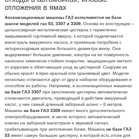
отложения в ямах
Ассенизационные машины ГАЗ исполняются на базе
шасси моделей газ 53, 3307 и 3309.
Основа их конструкции –
цельносварная металлическая цистерна с герметично
закрываемой горловиной вверху, к которой подключается
магистраль вакуумного насоса, и приемным патрубком с
четырехходовым краном большого диаметра внизу. Она
выдерживает большое давление, изнутри на ее поверхность
нанесено химически стойкое покрытие, защищающее металл
от коррозии и облегчающее уход за цистерной. Снаружи ее
обычно красят в ярко-красный или оранжевый цвет. Модели
несколько отличаются друг от друга набором оборудования и
способом их работы. Например, в ассенизационных машинах
на базе ГАЗ 3307
при заполнении цистерны автоматически
отключается двигатель, приводящий в действие вакуумный
насос, у нее самый длинный заборный шланг – 6 метров.
Машины
на базе ГАЗ 3309
имеют много дополнительного
электрооборудования, в числе которого автоматический
клапан на заборной магистрали и звуковой сигнал,
срабатывающие при заполнении бочки. Машина
на базе ГАЗ
53
имеет самую большую цистерну, в которой есть отсек для