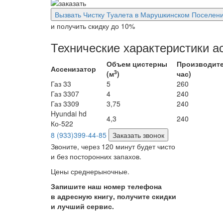
Вызвать Чистку Туалета в Марушкинском Поселен
и получить скидку
до 10%
Технические характеристики а
Объем цистерны
Производите
Ассенизатор
3
(м
)
час)
Газ 33
5
260
Газ 3307
4
240
Газ 3309
3,75
240
Hyundai hd
4,3
240
Ко-522
8 (933)399-44-85
Заказать звонок
Звоните, через 120 минут будет чисто
и без посторонних запахов.
Цены среднерыночные.
Запишите наш номер телефона
в адресную книгу, получите скидки
и лучший сервис.