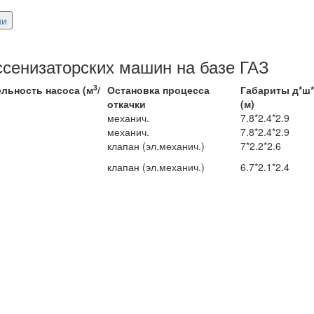
ии
ссенизаторских машин на базе ГАЗ
3
льность насоса (м
/
Остановка процесса
Габариты д*ш
откачки
(м)
механич.
7.8*2.4*2.9
механич.
7.8*2.4*2.9
клапан (эл.механич.)
7*2.2*2.6
клапан (эл.механич.)
6.7*2.1*2.4