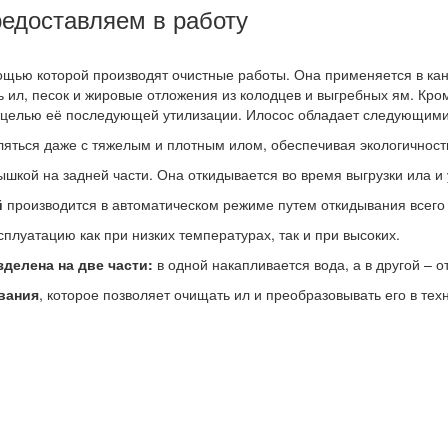
редоставляем в работу
щью которой производят очистные работы. Она применяется в кан
ь ил, песок и жировые отложения из колодцев и выгребных ям. Кр
с целью её последующей утилизации. Илосос обладает следующим
яться даже с тяжелым и плотным илом, обеспечивая экологичность
шкой на задней части. Она откидывается во время выгрузки ила 
й
производится в автоматическом режиме путем откидывания всего 
плуатацию как при низких температурах, так и при высоких.
делена на две части:
в одной накапливается вода, а в другой – о
вания
, которое позволяет очищать ил и преобразовывать его в те