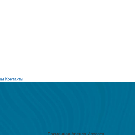
вы
Контакты
Посменная Аренда Илососа