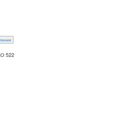
елении
КО 522