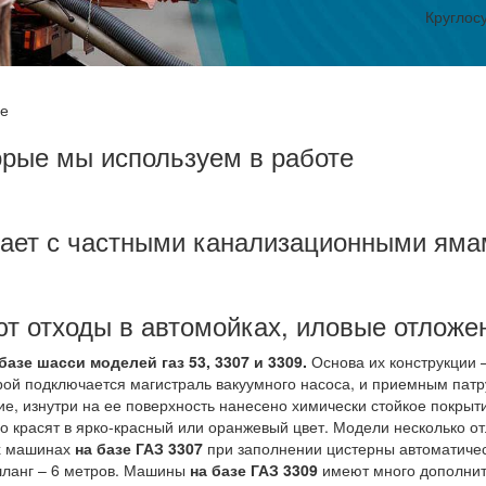
Круглос
ие
орые мы используем в работе
тает с частными канализационными яма
т отходы в автомойках, иловые отложе
зе шасси моделей газ 53, 3307 и 3309.
Основа их конструкции 
орой подключается магистраль вакуумного насоса, и приемным пат
е, изнутри на ее поверхность нанесено химически стойкое покры
о красят в ярко-красный или оранжевый цвет. Модели несколько от
ых машинах
на базе ГАЗ 3307
при заполнении цистерны автоматичес
шланг – 6 метров. Машины
на базе ГАЗ 3309
имеют много дополните