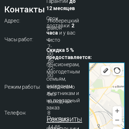
Гарантии
до
Контакты
12 месяцев
Срок
Адрес:
Люберецкий
доставки:
2
район
часа
и у вас
Часы работ:
с
чисто
7-
Скидка 5 %
00
предоставляется:
до
пенсионерам,
22-
многодетным
00
семьям,
ветеранам
Режим работы:
ежедневно
льготникам и
без
на повторный
выходных
заказ.
Телефон:
8
Реквизиты
(933)399-
44-85