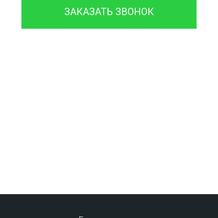
ЗАКАЗАТЬ ЗВОНОК
Проконсультируйтесь с
нашим
менеджером - это бесплатно
и избавит
вас от лишних затрат!