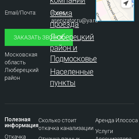
компании
Схема
Email/Почта:
ilosos-
asenizator.ru@ya.ru
проезда
Люберецкий
ЗАКАЗАТЬ ЗВОНОК
район и
Московская
Подмосковье
область
Люберецкий
Населенные
район
пункты
Полезная
Сколько стоит
Аренда Илососа
информация
откачка канализации
Услуги
Откачка
Откачка дачных
Ассенизатора