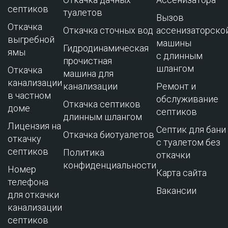
септиков
туалетов
Вызов
Откачка
Откачка сточных вод
ассенизаторско
выгребной
машины
Гидродинамическая
ямы
с длинным
прочистная
шлангом
Откачка
машина для
канализации
канализации
Ремонт и
в частном
обслуживание
Откачка септиков
доме
cептиков
длинным шлангом
Лицензия на
Септик для бани
Откачка биотуалетов
откачку
с туалетом без
септиков
Политика
откачки
конфиденциальности
Номер
Карта сайта
телефона
Вакансии
для откачки
канализации
септиков