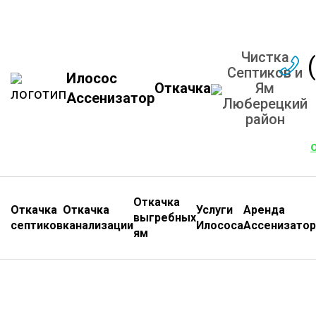
Чистка
Септиков и
Илосос
Откачка
Ям
Ассенизатор
Люберецкий
район
Откачка
Откачка
Откачка
Услуги
Аренда
выгребных
септиков
канализации
Илососа
Ассенизатор
ям