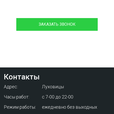
8 (933)399-44-85
ЗАКАЗАТЬ ЗВОНОК
Проконсультируйтесь с нашим
менеджером - это бесплатно и избавит
вас от лишних затрат!
Контакты
Адрес:
Луховицы
Часы работ:
с 7-00 до 22-00
Режим работы:
ежедневно без выходных