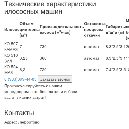
Технические характеристики
илососных машин
М
Объем
Остановка
Производительность
Габариты
п
Илосос
цистерны
процесса
3
насоса (м
/час)
д*ш*в (м)
б
3
(м
)
откачки
(
КО 507
7
730
автомат
8.3*2.5*3.1
2
КАМАЗ
КО 510
3,25
360
автомат
8.3*2.5*3.1
1
ЗИЛ
КО 524
6,2
720
автомат
7.4*2.5*3.5
1
МАЗ
8 (933)399-44-85
Заказать звонок
Проконсультируйтесь с нашим
менеджером - это бесплатно и избавит
вас от лишних затрат!
Контакты
Адрес:
Лефортово