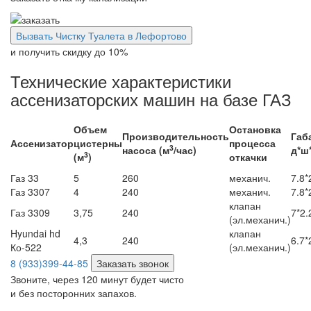
Вызвать Чистку Туалета в Лефортово
и получить скидку
до 10%
Технические характеристики
ассенизаторских машин на базе ГАЗ
Объем
Остановка
Производительность
Габ
Ассенизатор
цистерны
процесса
3
насоса (м
/час)
д*ш*
3
(м
)
откачки
Газ 33
5
260
механич.
7.8*
Газ 3307
4
240
механич.
7.8*
клапан
Газ 3309
3,75
240
7*2.
(эл.механич.)
Hyundai hd
клапан
4,3
240
6.7*
Ко-522
(эл.механич.)
8 (933)399-44-85
Заказать звонок
Звоните, через 120 минут будет чисто
и без посторонних запахов.