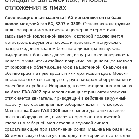
отложения в ямах
Ассенизационные машины ГАЗ исполняются на базе
шасси моделей газ 53, 3307 и 3309.
Основа их конструкции –
цельносварная металлическая цистерна с герметично
закрываемой горловиной вверху, к которой подключается
магистраль вакуумного насоса, и приемным патрубком с
четырехходовым краном большого диаметра внизу. Она
выдерживает большое давление, изнутри на ее поверхность
нанесено химически стойкое покрытие, защищающее металл
от коррозии и облегчающее уход за цистерной. Снаружи ее
обычно красят в ярко-красный или оранжевый цвет. Модели
несколько отличаются друг от друга набором оборудования и
способом их работы. Например, в ассенизационных машинах
на базе ГАЗ 3307
при заполнении цистерны автоматически
отключается двигатель, приводящий в действие вакуумный
насос, у нее самый длинный заборный шланг – 6 метров.
Машины
на базе ГАЗ 3309
имеют много дополнительного
электрооборудования, в числе которого автоматический
клапан на заборной магистрали и звуковой сигнал,
срабатывающие при заполнении бочки. Машина
на базе ГАЗ
53
имеет самую большую цистерну, в которой есть отсек для