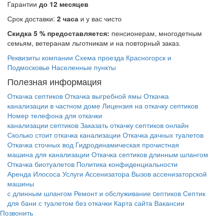
Гарантии
до 12 месяцев
Срок доставки:
2 часа
и у вас чисто
Скидка 5 % предоставляется:
пенсионерам, многодетным
семьям, ветеранам льготникам и на повторный заказ.
Реквизиты компании
Схема проезда
Красногорск и
Подмосковье
Населенные пункты
Полезная информация
Откачка септиков
Откачка выгребной ямы
Откачка
канализации в частном доме
Лицензия на откачку септиков
Номер телефона для откачки
канализации септиков
Заказать откачку септиков онлайн
Сколько стоит откачка канализации
Откачка дачных туалетов
Откачка сточных вод
Гидродинамическая прочистная
машина для канализации
Откачка септиков длинным шлангом
Откачка биотуалетов
Политика конфиденциальности
Аренда Илососа
Услуги Ассенизатора
Вызов ассенизаторской
машины
с длинным шлангом
Ремонт и обслуживание cептиков
Септик
для бани с туалетом без откачки
Карта сайта
Вакансии
Позвонить